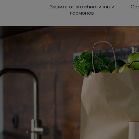
Защита от антибиотиков и
Се
гормонов
Активное серебро
Используя избирательность волокна АКВА
тяжелых металлов, мы зафиксировали на н
активной ионной форме. Такое серебро о
бактериостатичность внутри системы, но, в
фильтров с посеребренным углем, не смыв
очищенную воду и не вредит здоровью