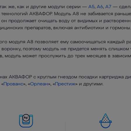
ак же, как и другие модули серии —
А5
,
А6
,
A7
— сдела
х технологий АКВАФОР. Модуль A8 не забивается раньш
, он продолжает очищать воду от видимых и растворен
едицинских препаратов, включая антибиотики и гормоны.
го модуля A8 позволяет ему самоочищаться каждый раз
воронку, поэтому модуль не придется менять слишком ч
в, модуль может прослужить до трех месяцев в зависим
инах АКВАФОР c круглым гнездом посадки картриджа ди
 «
Прованс
», «
Орлеан
», «
Престиж
» и другими.