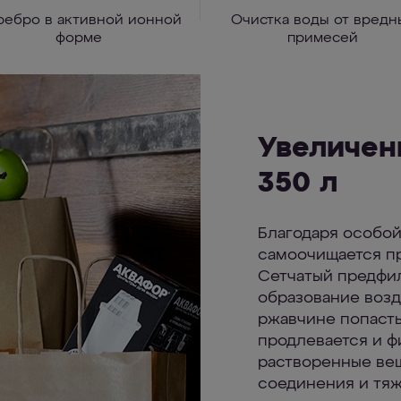
ребро в активной ионной
Очистка воды от вредн
форме
примесей
Увеличен
350 л
ЛЕН к ионам
ем серебро в
Благодаря особой
беспечивает
самоочищается пр
 отличие от
Сетчатый предфи
ается в уже
образование возд
ржавчине попасть
продлевается и ф
растворенные вещ
соединения и тяж