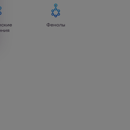
еские
Фенолы
ения