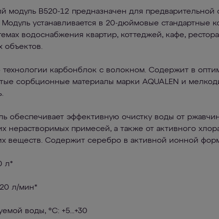
 модуль В520-12 предназначен для предварительной 
 Модуль устанавливается в 20-дюймовые стандартные к
темах водоснабжения квартир, коттеджей, кафе, рестора
 объектов.
о технологии карбонблок с волокном. Содержит в опти
стые сорбционные материалы марки AQUALEN и мелко
.
уль обеспечивает эффективную очистку воды от ржавчи
гих нерастворимых примесей, а также от активного хлор
их веществ. Содержит серебро в активной ионной фор
0 л*
20 л/мин*
емой воды, °C: +5...+30