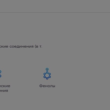
кие соединения (в т.
еские
Фенолы
ения