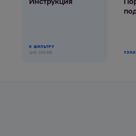
Инструкция
По
по
К ФИЛЬТРУ
.pdf, 0.04 Мб
УЗНА