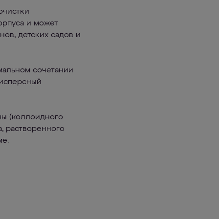
очистки
орпуса и может
нов, детских садов и
мальном сочетании
дисперсный
ны (коллоидного
а, растворенного
ме.