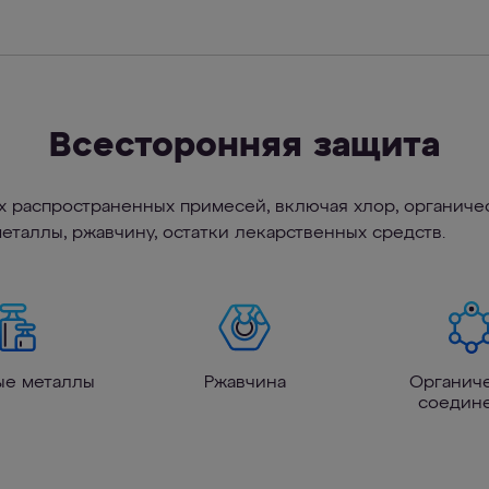
Всесторонняя защита
х распространенных примесей, включая хлор, органичес
металлы, ржавчину, остатки лекарственных средств.
ые металлы
Ржавчина
Органич
соедин