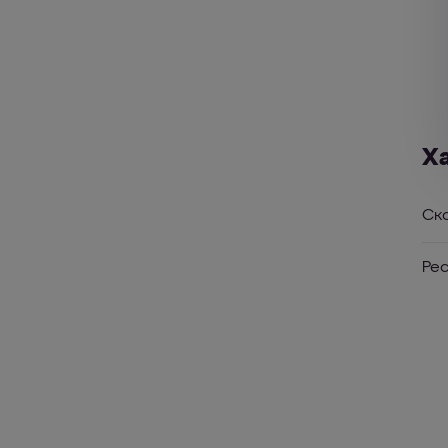
Х
Ск
Ре