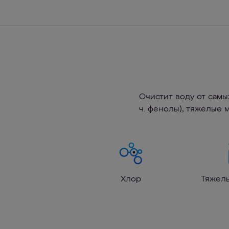
Очистит воду от самы
ч. фенолы), тяжелые 
Хлор
Тяжел