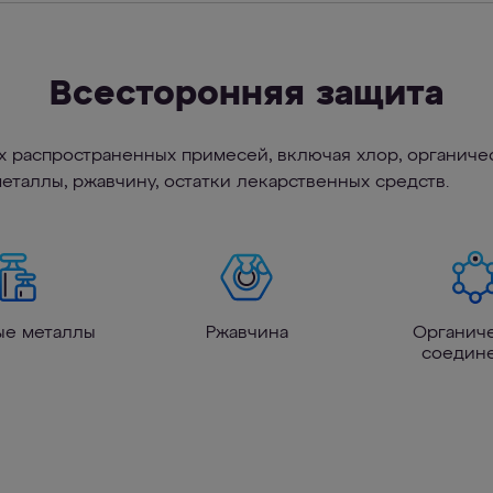
Всесторонняя защита
х распространенных примесей, включая хлор, органичес
металлы, ржавчину, остатки лекарственных средств.
ые металлы
Ржавчина
Органич
соедин