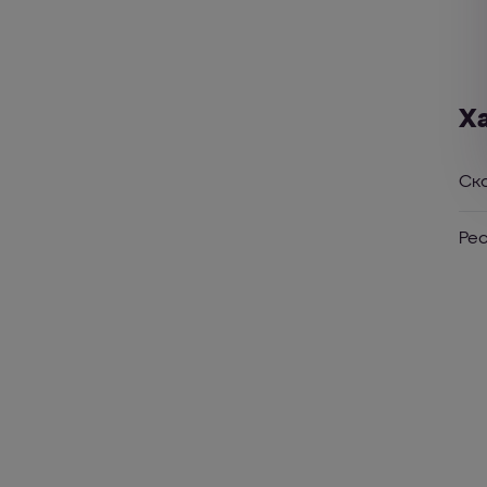
Х
Ск
Ре