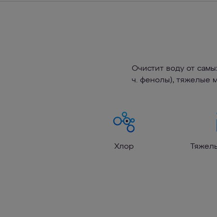
Очистит воду от самы
ч. фенолы), тяжелые 
Хлор
Тяжел