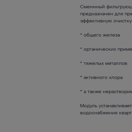
Сменнный фильтрующи
предназначен для пр
эффективную очистку 
* общего железа
* органических прим
* тяжелых металлов
* активного хлора
* а также нераствори
Модуль устанавливает
водоснабжения кварти