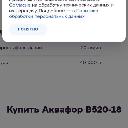
Согласие
на обработку технических данных и
Характеристики
их передачу. Подробнее — в
Политике
обработки персональных данных
.
ПОНЯТНО
арактеристики
орость фильтрации
20 л/мин
сурс
40 000 л
Купить Аквафор В520-18