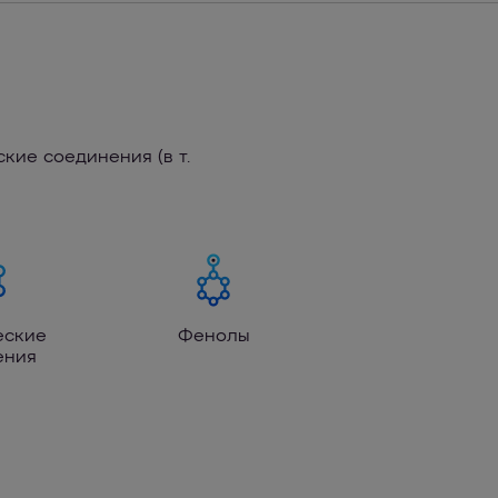
кие соединения (в т.
еские
Фенолы
ения