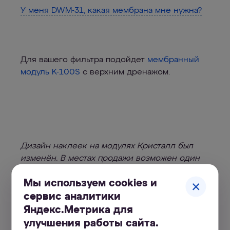
У меня DWM-31, какая мембрана мне нужна?
Для вашего фильтра подойдет
мембранный
модуль K-100S
с верхним дренажом.
Дизайн наклеек на модулях Кристалл был
изменён. В местах продажи возможен один
из двух вариантов.
Мы используем cookies и
сервис аналитики
Яндекс.Метрика для
улучшения работы сайта.