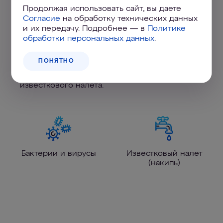
Продолжая использовать сайт, вы даете
Всесторонняя защита
Согласие
на обработку технических данных
и их передачу. Подробнее — в
Политике
Мембрана обеспечивает абсолютную защиту
обработки персональных данных
.
от бактерий и простейших без химических
бактерицидов, а также умягчает воду,
ПОНЯТНО
замедляет процесс образования
известкового налета.
Бактерии и вирусы
Известковый налет
(накипь)