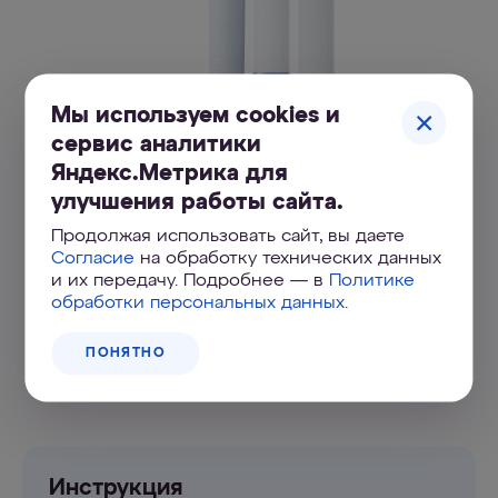
Мы используем cookies и
сервис аналитики
Комплект сменных модулей для
Яндекс.Метрика для
Аквафор Трио Норма на год
улучшения работы сайта.
2 240
₽
Продолжая использовать сайт, вы даете
Согласие
на обработку технических данных
и их передачу. Подробнее — в
Политике
КУПИТЬ ОНЛАЙН
обработки персональных данных
.
ПОНЯТНО
Адреса магазинов
Инструкция