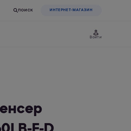
ИНТЕРНЕТ-МАГАЗИН
Войти
товары
Для бизнеса
льтры-насадки
Фильтры-бутылки
енсер
0LB-F-D