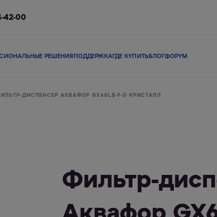
4-42-00
СИОНАЛЬНЫЕ РЕШЕНИЯ
ПОДДЕРЖКА
ГДЕ КУПИТЬ
БЛОГ
ФОРУМ
ы
Сменные модули
Магистральные фильтры
В коттедж
Сопутствующие 
ИЛЬТР-ДИСПЕНСЕР АКВАФОР GX60LB-F-D КРИСТАЛЛ
льтры
Фильтры-кувшины
Смарт-фильтры
Фи
Фильтр-дисп
Аквафор GX6