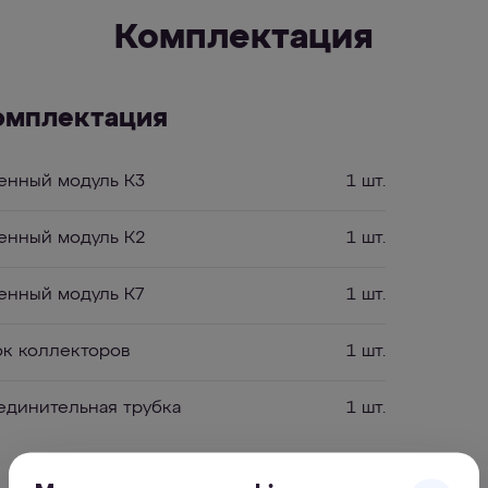
Комплектация
омплектация
енный модуль К3
1 шт.
енный модуль К2
1 шт.
енный модуль К7
1 шт.
ок коллекторов
1 шт.
единительная трубка
1 шт.