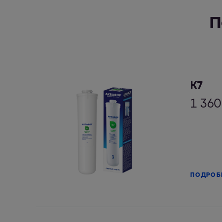
П
К7
1 360
ПОДРОБ