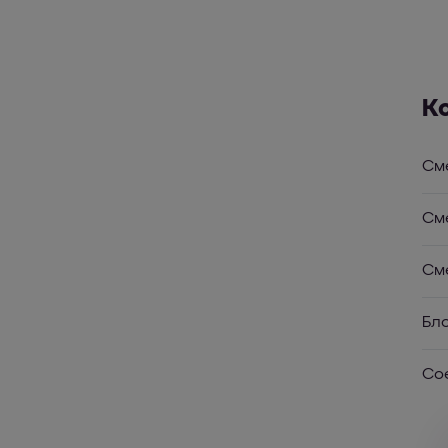
К
См
См
См
Бл
Со