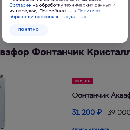
Кран
Согласие
на обработку технических данных и
их передачу. Подробнее — в
Политике
обработки персональных данных
.
ПОНЯТНО
квафор Фонтанчик Кристалл
СКИДКА
Фонтанчик Аква
31 200
₽
39 00
Адреса магазинов