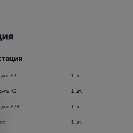
ция
ктация
уль К3
1 шт.
уль К2
1 шт.
уль К7B
1 шт.
оре
1 шт.