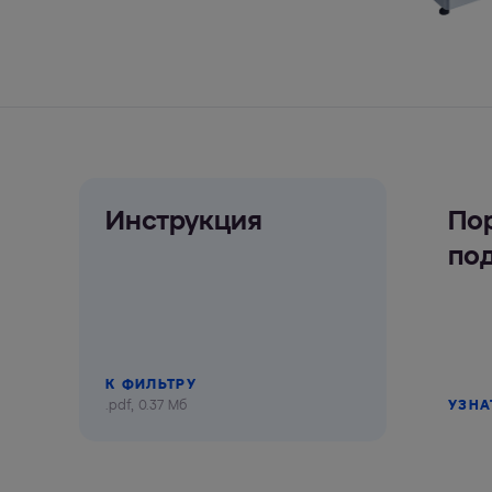
Инструкция
По
по
К ФИЛЬТРУ
.pdf, 0.37 Мб
УЗНА