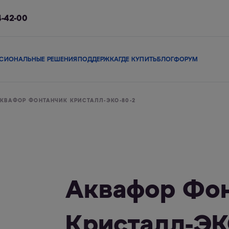
4-42-00
СИОНАЛЬНЫЕ РЕШЕНИЯ
ПОДДЕРЖКА
ГДЕ КУПИТЬ
БЛОГ
ФОРУМ
ы
Сменные модули
Магистральные фильтры
В коттедж
Сопутствующие 
КВАФОР ФОНТАНЧИК КРИСТАЛЛ-ЭКО-80-2
льтры
Фильтры-кувшины
Смарт-фильтры
Фи
Аквафор Фо
Кристалл-ЭК