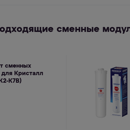
одходящие сменные моду
т сменных
 для Кристалл
К2-К7В)
Е