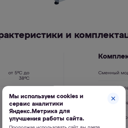
рактеристики и комплекта
Компле
от 5ºC до
Сменный мод
38ºC
Сменный мод
8000 л
Мы используем cookies и
Сменный мод
сервис аналитики
Яндекс.Метрика для
Корпус в сб
улучшения работы сайта.
Продолжая использовать сайт, вы даете