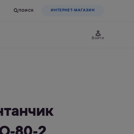
ИНТЕРНЕТ-МАГАЗИН
Войти
товары
Для бизнеса
льтры-насадки
Фильтры-бутылки
нтанчик
О-80-2