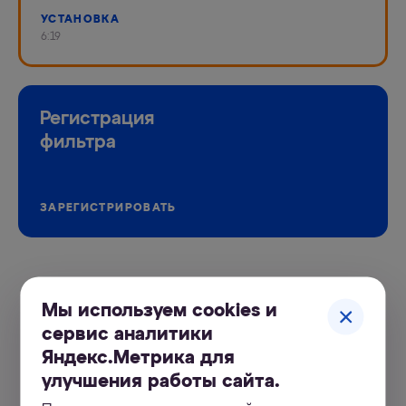
УСТАНОВКА
6:19
Регистрация
фильтра
ЗАРЕГИСТРИРОВАТЬ
Портал
Мы используем cookies и
поддержки
сервис аналитики
Яндекс.Метрика для
улучшения работы сайта.
УЗНАТЬ БОЛЬШЕ