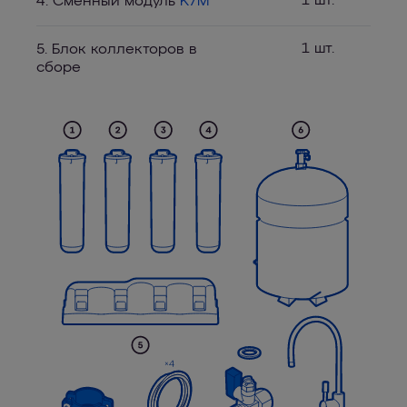
1 шт.
4. Сменный модуль
K7M
1 шт.
5. Блок коллекторов в
сборе