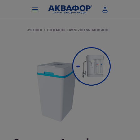
МА АКВАФОР WS1000 + ПОДАРОК DWM -101SN МОРИОН