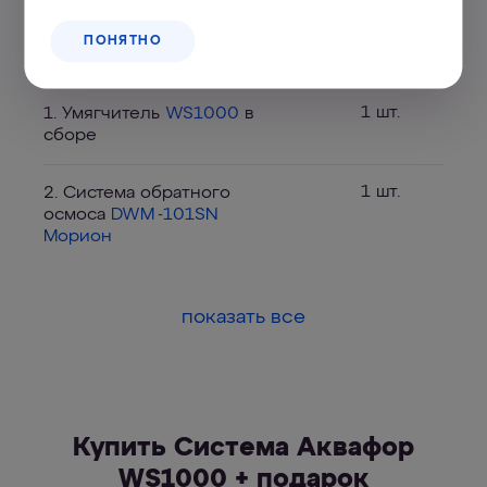
ПОНЯТНО
Комплектация
1 шт.
1. Умягчитель
WS1000
в
сборе
1 шт.
2. Система обратного
осмоса
DWM -101SN
Морион
показать все
Купить Система Аквафор
WS1000 + подарок