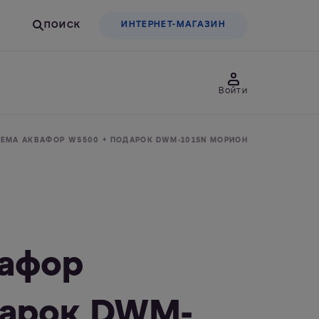
ИНТЕРНЕТ-МАГАЗИН
Войти
товары
Для бизнеса
ЕМА АКВАФОР WS500 + ПОДАРОК DWM-101SN МОРИОН
льтры-насадки
Фильтры-бутылки
вафор
дарок DWM-