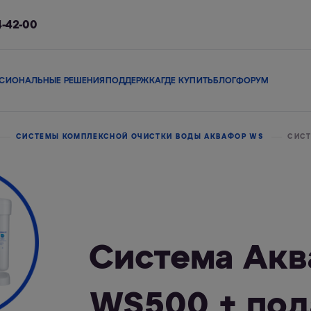
4-42-00
СИОНАЛЬНЫЕ РЕШЕНИЯ
ПОДДЕРЖКА
ГДЕ КУПИТЬ
БЛОГ
ФОРУМ
ы
Сменные модули
Магистральные фильтры
В коттедж
Сопутствующие 
СИСТЕМЫ КОМПЛЕКСНОЙ ОЧИСТКИ ВОДЫ АКВАФОР WS
СИСТ
льтры
Фильтры-кувшины
Смарт-фильтры
Фи
Система Ак
WS500 + по