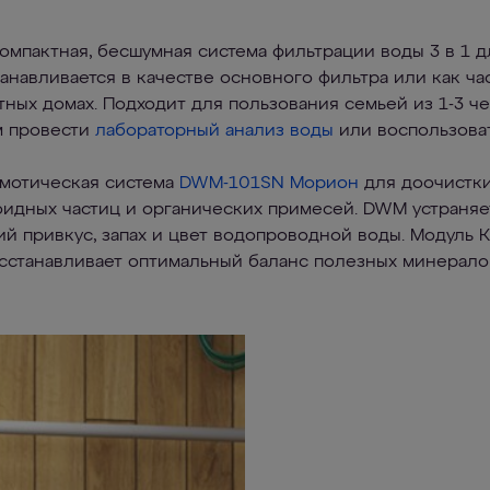
мпактная, бесшумная система фильтрации воды 3 в 1 д
анавливается в качестве основного фильтра или как ча
тных домах. Подходит для пользования семьей из 1-3 ч
м провести
лабораторный анализ воды
или воспользова
смотическая система
DWM-101SN Морион
для доочистки
оидных частиц и органических примесей. DWM устраня
ий привкус, запах и цвет водопроводной воды. Модуль
сстанавливает оптимальный баланс полезных минерало