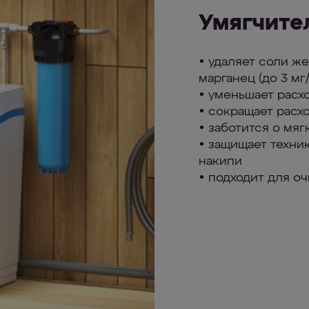
Умягчит
• удаляет соли жес
марганец (до 3 мг
• уменьшает расх
• сокращает расх
• заботится о мяг
• защищает техник
накипи
• подходит для о