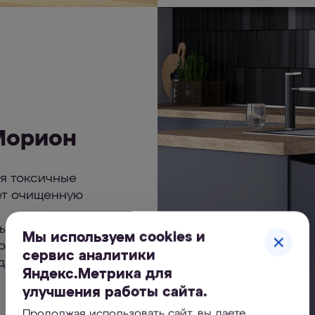
Морион
ая токсичные
ет очищенную
жбы мембраны
Мы используем cookies и
мойкой
сервис аналитики
 даже при низком
Яндекс.Метрика для
улучшения работы сайта.
Продолжая использовать сайт, вы даете