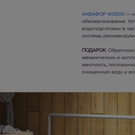
АКВАФОР WS500
— ко
обезжелезивания. Уст
водоподготовки в час
системы рекомендуе
ПОДАРОК
: Обратноо
механических и колл
жесткость, посторонн
очищенную воду и во