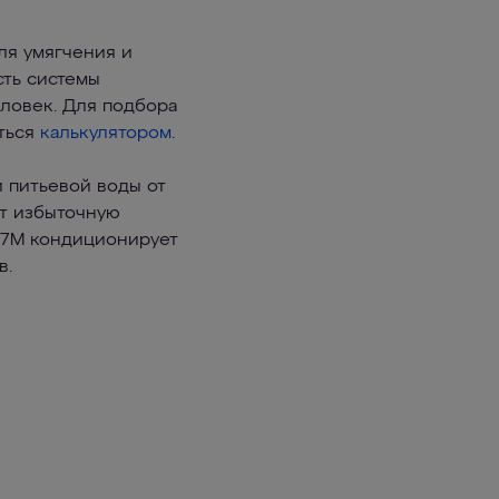
ля умягчения и
сть системы
еловек. Для подбора
ться
калькулятором
.
 питьевой воды от
ет избыточную
 К7М кондиционирует
в.