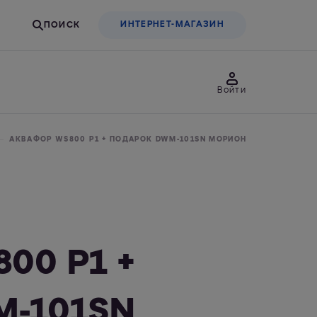
ИНТЕРНЕТ-МАГАЗИН
Войти
товары
Для бизнеса
АКВАФОР WS800 P1 + ПОДАРОК DWM-101SN МОРИОН
льтры-насадки
Фильтры-бутылки
00 P1 +
M-101SN