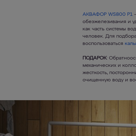
АКВАФОР WS800 P1
обезжелезивания и уд
как часть системы во
человек. Для подбор
воспользоваться
каль
ПОДАРОК
: Обратноо
механических и колл
жесткость, посторонн
очищенную воду и во