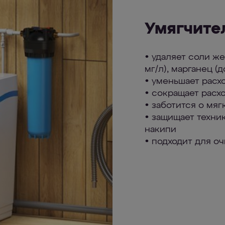
Умягчите
• удаляет соли же
мг/л), марганец (д
• уменьшает расх
• сокращает расх
• заботится о мяг
• защищает техник
накипи
• подходит для о