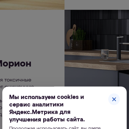
Морион
ая токсичные
ет очищенную
Мы используем cookies и
жбы мембраны
сервис аналитики
мойкой
Яндекс.Метрика для
 даже при низком
улучшения работы сайта.
Продолжая использовать сайт, вы даете