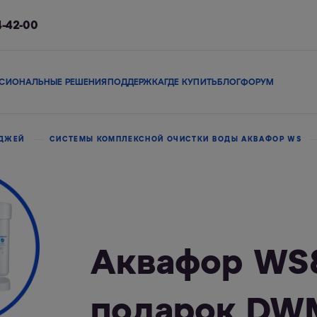
4-42-00
СИОНАЛЬНЫЕ РЕШЕНИЯ
ПОДДЕРЖКА
ГДЕ КУПИТЬ
БЛОГ
ФОРУМ
ы
Сменные модули
Магистральные фильтры
В коттедж
Сопутствующие 
ЕДЖЕЙ
СИСТЕМЫ КОМПЛЕКСНОЙ ОЧИСТКИ ВОДЫ АКВАФОР WS
льтры
Фильтры-кувшины
Смарт-фильтры
Фи
Аквафор WS8
подарок DW