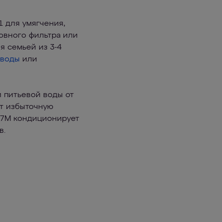
1 для умягчения,
овного фильтра или
я семьей из 3-4
 воды
или
 питьевой воды от
ет избыточную
 К7М кондиционирует
в.