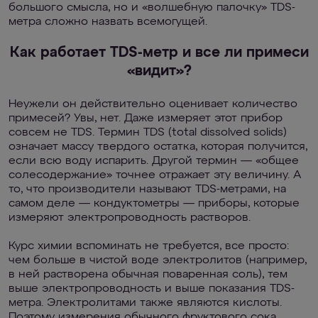
большого смысла, но и «волшебную палочку» TDS-
метра сложно назвать всемогущей.
Как работает TDS-метр и все ли примеси
«видит»?
Неужели он действительно оценивает количество
примесей? Увы, нет. Даже измеряет этот прибор
совсем не TDS. Термин TDS (total dissolved solids)
означает массу твердого остатка, которая получится,
если всю воду испарить. Другой термин — «общее
солесодержание» точнее отражает эту величину. А
то, что производители называют TDS-метрами, на
самом деле — кондуктометры — приборы, которые
измеряют электропроводность растворов.
Курс химии вспоминать не требуется, все просто:
чем больше в чистой воде электролитов (например,
в ней растворена обычная поваренная соль), тем
выше электропроводность и выше показания TDS-
метра. Электролитами также являются кислоты.
Поэтому измерения обычного фруктового сока