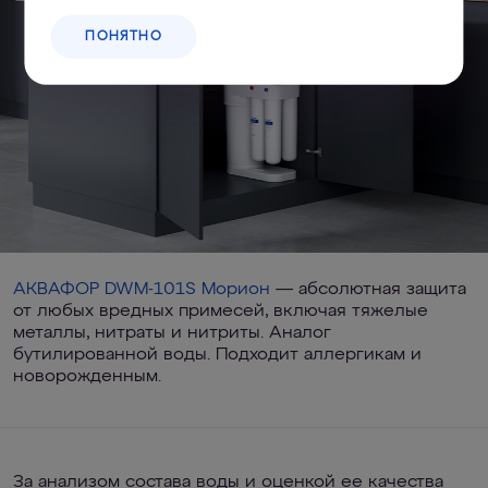
ПОНЯТНО
АКВАФОР DWM-101S Морион
— абсолютная защита
от любых вредных примесей, включая тяжелые
металлы, нитраты и нитриты. Аналог
бутилированной воды. Подходит аллергикам и
новорожденным.
За анализом состава воды и оценкой ее качества