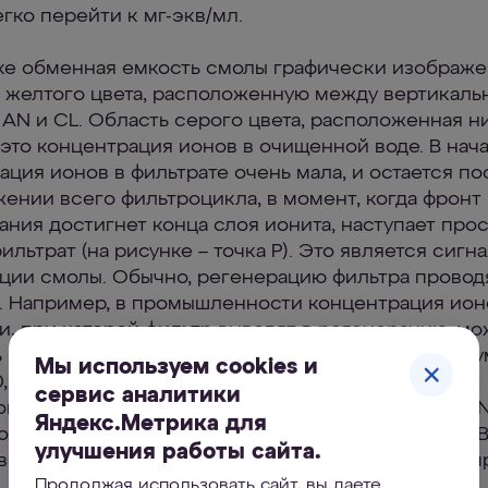
гко перейти к мг-экв/мл.
ке обменная емкость смолы графически изображе
 желтого цвета, расположенную между вертикал
АN и СL. Область серого цвета, расположенная н
- это концентрация ионов в очищенной воде. В нач
ация ионов в фильтрате очень мала, и остается п
жении всего фильтроцикла, в момент, когда фронт
ания достигнет конца слоя ионита, наступает про
ильтрат (на рисунке – точка Р). Это является сигн
ции смолы. Обычно, регенерацию фильтра провод
. Например, в промышленности концентрация ион
и, при которой фильтр выводят в регенерацию, мо
ь величины менее 0,05 0Ж, а в бытовых системах 
Мы используем cookies и
,5 0Ж. Длина отрезка x – y соответствует объему
сервис аналитики
й воды в литрах или галлонах. Площадь фигуры AN
Яндекс.Метрика для
оглощение ионов смолой, а площадь фигуры ANMB
улучшения работы сайта.
во поглощенных ионов до момента наступления п
Продолжая использовать сайт, вы даете