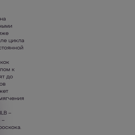
на
ьными
иже
але цикла
остоянной
скок
алом к
ят до
ов
жет
умягчения
LB –
 –
роскока.