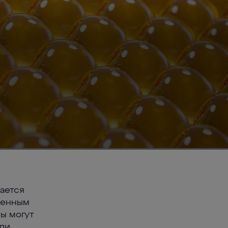
ается
ленным
ы могут
или