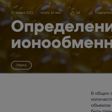
27 января 2021
читать 10 мин.
64
Поделитьс
Определени
ионообмен
Наука
В общих 
количест
объемом 
быть разн