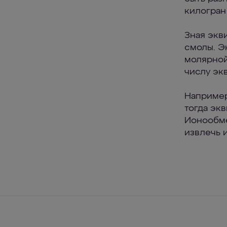
килогран 
Зная экв
смолы. Э
молярной
числу эк
Например
тогда экв
Ионообме
извлечь и