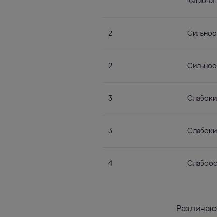
катиони
2
Сильноо
2
Сильноо
3
Слабоки
3
Слабоки
4
Слабоос
Различаю