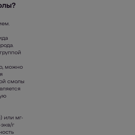
олы?
ием.
ида
рода.
 группой
ю, можно
я
лой смолы
еляется
рую
) или мг-
-экв/г
жность