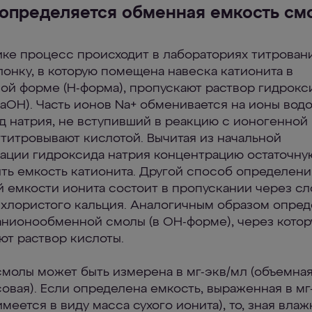
 определяется обменная емкость см
ике процесс происходит в лабораториях титрован
лонку, в которую помещена навеска катионита в
ой форме (H-форма), пропускают раствор гидрокс
NaOH). Часть ионов Na+ обменивается на ионы водо
д натрия, не вступивший в реакцию с ионогенной
ттитровывают кислотой. Вычитая из начальной
ации гидроксида натрия концентрацию остаточну
ть емкость катионита. Другой способ определени
 емкости ионита состоит в пропускании через с
 хлористого кальция. Аналогичным образом опред
анионообменной смолы (в OH-форме), через кото
ют раствор кислоты.
смолы может быть измерена в мг-экв/мл (объемная
совая). Если определена емкость, выраженная в мг
меется в виду масса сухого ионита), то, зная вла