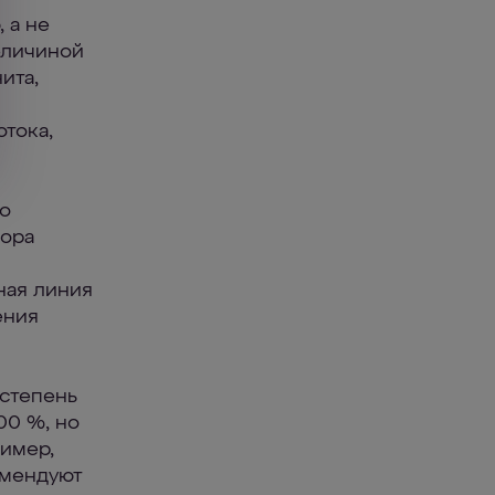
 а не
еличиной
ита,
тока,
о
вора
ная линия
ения
 степень
00 %, но
ример,
омендуют