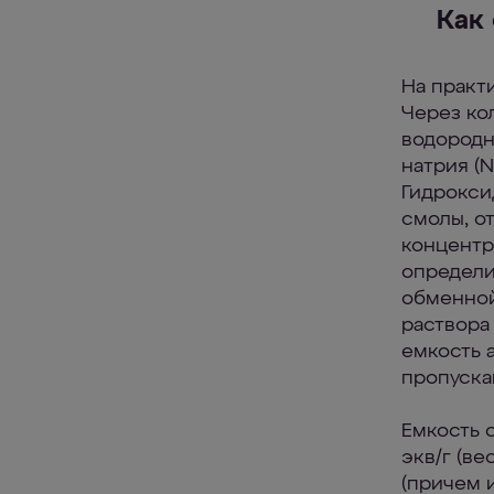
Как
На практ
Через ко
водородн
натрия (
Гидрокси
смолы, о
концентр
определи
обменной
раствора
емкость 
пропуска
Емкость 
экв/г (ве
(причем и