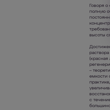
Говоря о
полную о
постоянн
концентр
требован
высоты с
Достижен
раствора
(красная
регенери
– теорет
емкости 
практике
увеличив
восстано
с течени
большинс