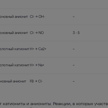
т
сновный анионит
Cl- → OH-
–
сновный анионит
Cl- → NO
3 - 5
слотный катионит
H+ → Ca2+
–
слотный катионит
H+ → Na+
–
новный анионит
FB → Cl-
–
т катиониты и аниониты. Реакции, в которых участ