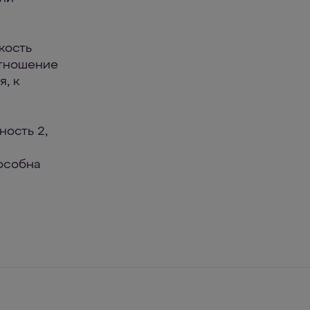
кость
отношение
я, к
ность 2,
особна