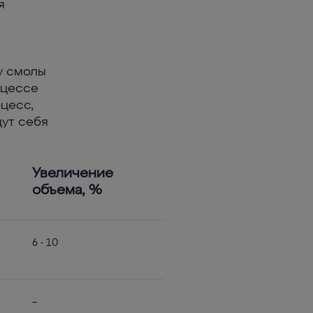
я
у смолы
оцессе
цесс,
дут себя
Увеличение
объема, %
6 - 10
–