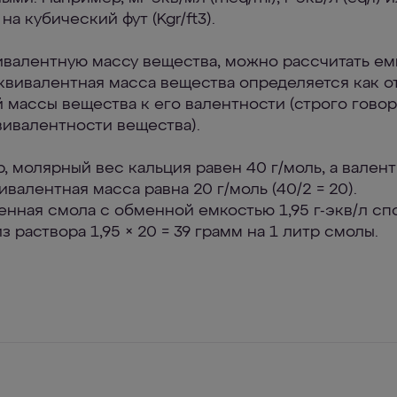
на кубический фут (Kgr/ft3).
ивалентную массу вещества, можно рассчитать ем
квивалентная масса вещества определяется как 
 массы вещества к его валентности (строго говор
вивалентности вещества).
, молярный вес кальция равен 40 г/моль, а валент
ивалентная масса равна 20 г/моль (40/2 = 20).
нная смола с обменной емкостью 1,95 г-экв/л сп
з раствора 1,95 × 20 = 39 грамм на 1 литр смолы.