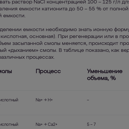
вать раствор NaCl концентрацией 100 – 125 г/л дл
вления емкости катионита до 50 – 55 % от полной
 емкости.
делении емкости необходимо знать ионную форм
, кислотная, основная). При регенерации или в пр
бъем засыпанной смолы меняется, происходит про
ый «дыханием» смолы. В таблице показано, как ве
различных процессах.
молы
Процесс
Уменьшение
объема, %
ислотный
Na+ → H+
–
т
ислотный
Na+ → Ca2+
5 – 7