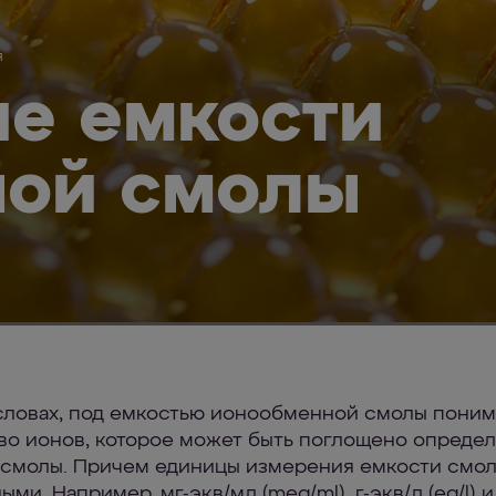
я
е емкости
ной смолы
словах, под емкостью ионообменной смолы поним
во ионов, которое может быть поглощено опреде
смолы. Причем единицы измерения емкости смол
ыми. Например, мг-экв/мл (meq/ml), г-экв/л (eq/l) 