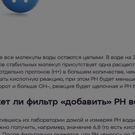
е все молекулы воды остаются целыми. В воде на 
в стабильных молекул присутствует одна расщепл
отдельно протонов (Н+) в большем количестве, че
вать кислотную реакцию, при этом РН будет меньше
орот и больше ОН–, реакция будет щелочная и РН б
ет ли фильтр «добавить» PH в
ившись из лаборатории домой и измеряя РН воды
жно получить, например, значение 6,8 (то есть ки
 После фильтрации окажется, что РН «вырос» до 7,