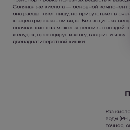
транспортировке полезных веществ и выводи
Соляная же кислота — основной компонент 
она расщепляет пищу, но присутствует в оче
концентрированном виде. Без защитных веще
соляная кислота может агрессивно воздейст
желудок, провоцируя изжогу, гастрит и язву
двенадцатиперстной кишки.
П
Раз кисл
воды (РН
точнее, о