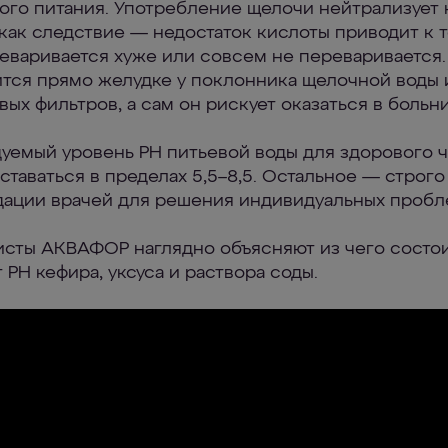
ого питания. Употребление щелочи нейтрализует 
 как следствие — недостаток кислоты приводит к т
еваривается хуже или совсем не переваривается. 
ится прямо желудке у поклонника щелочной воды 
ых фильтров, а сам он рискует оказаться в больни
уемый уровень РН питьевой воды для здорового 
ставаться в пределах 5,5–8,5. Остальное — строго
ации врачей для решения индивидуальных пробл
сты АКВАФОР наглядно объясняют из чего состои
 РН кефира, уксуса и раствора соды.