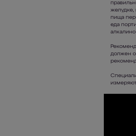
правильн
желудке,
пища пер
еда порт
алкалинов
Рекоменд
должен о
рекоменд
Специали
измеряют