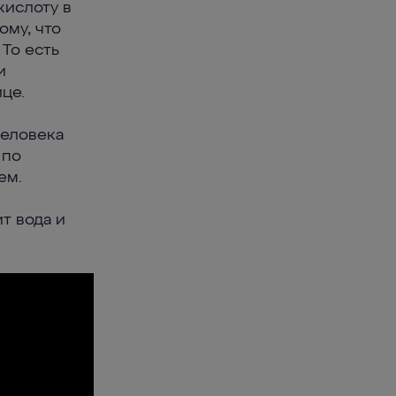
кислоту в
ому, что
То есть
и
це.
человека
 по
ем.
т вода и