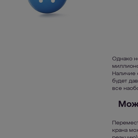
Однако н
миллионо
Наличие 
будет да
все наоб
Мож
Перемест
крана мо
реакцию).