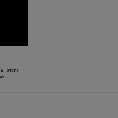
ка»
этого
ой.