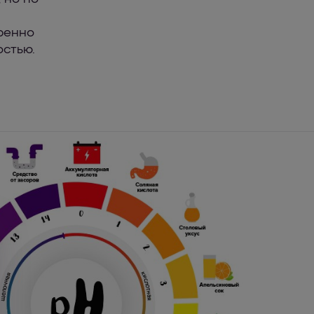
ренно
остью.