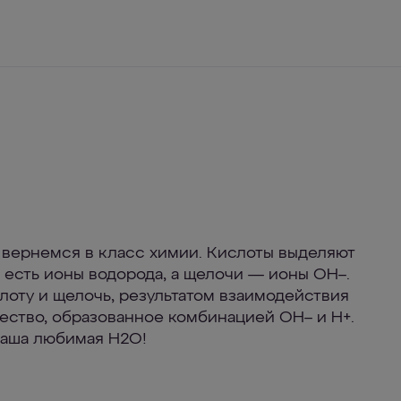
, вернемся в класс химии. Кислоты выделяют
о есть ионы водорода, а щелочи — ионы ОН–.
лоту и щелочь, результатом взаимодействия
щество, образованное комбинацией ОН– и Н+.
наша любимая Н2О!