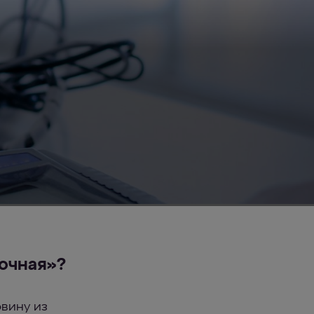
очная»?
овину из