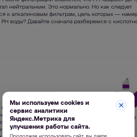
стал нейтральным. Это нормально. Но как следует
ся к алкалиновым фильтрам, цель которых — наме
 РН воды? Давайте сначала разберемся с кислотн
Мы используем cookies и
 нас производит
сервис аналитики
ная кислота) —
Яндекс.Метрика для
ходима клеткам
улучшения работы сайта.
гает в
Продолжая использовать сайт, вы даете