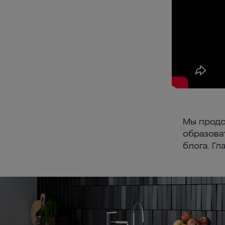
Мы продо
образова
блога. Гл