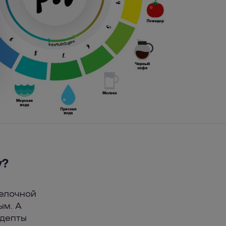
у?
щелочной
ым. А
адепты