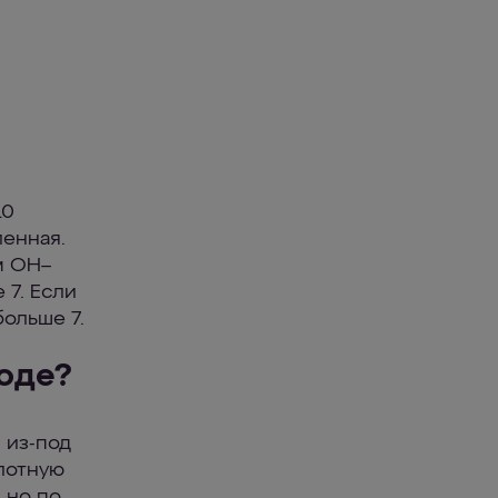
10
енная.
м ОН–
 7. Если
ольше 7.
оде?
 из-под
слотную
 но по