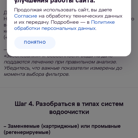
улучшения работы сайта.
Продолжая использовать сайт, вы даете
Дачника обычно ждет целый пакет примесей.
Согласие
на обработку технических данных
Например, в Ленинградской области наиболее часто
и их передачу. Подробнее — в
Политике
встречаются жесткость, растворенное и/или
обработки персональных данных
.
коллоидное железо, марганец, гуминовые кислоты
(«торфяная вода») и сероводород.\
ПОНЯТНО
—
«Заболевания» и особенности воды на даче
поддаются лечению при правильном анализе.
Убедитесь, что важные показатели измерены до
момента выбора фильтров.
Шаг 4. Разобраться в типах систем
водоочистки
– Заменяемые (картриджные) или промывные
(регенерируемые)