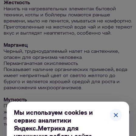
Жесткость
Накипь на нагревательных элементах бытовой
техники, котлы и бойлеры ломаются раньше
времени, мыло не пенится, умываться не комфортно.
Приготовленные на жесткой воде чай и кофе теряют
вкус и выглядят неаппетитно, особенно чай.
Марганец
Черный, трудноудаляемый налет на сантехнике,
опасен для организма человека.
Перманганатная окисляемость
Показывает наличие органических примесей, вода
имеет неприятный цвет от светло желтого до
бурого и является хорошей средой для роста и
размножения микроорганизмов.
Мутность
Показывает наличие частиц в воде, например,
Мы используем cookies и
железо или другие механические примеси (мелкий
песок, глина), что повышает риски повреждения
сервис аналитики
техники и смесителей.
Яндекс.Метрика для