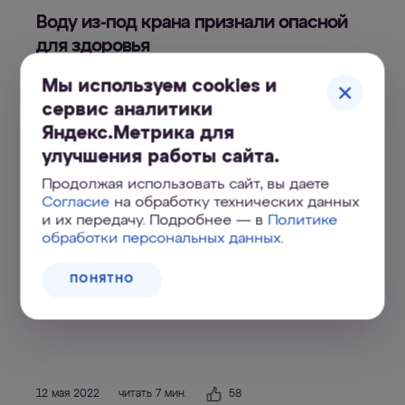
Воду из-под крана признали опасной
для здоровья
Мы используем cookies и
Здоровье
Наука
сервис аналитики
Яндекс.Метрика для
улучшения работы сайта.
Продолжая использовать сайт, вы даете
29 июня
читать 10
60
Согласие
на обработку технических данных
2022
мин.
и их передачу. Подробнее — в
Политике
Требования к питьевой воде: нормы
обработки персональных данных
.
СанПиН и ГОСТа
ПОНЯТНО
Здоровье
12 мая 2022
читать 7 мин.
58