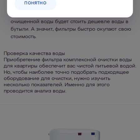
ПОНЯТНО
примесей, смягчают ее. В конечном счете (с
учетом расходников для фильтров) 1 л
очищенной воды будет стоить дешевле воды в
бутыли. А значит, фильтры быстро окупают свою
стоимость.
Проверка качества воды
Приобретение фильтра комплексной очистки воды
для квартиры обеспечит вас чистой питьевой водой.
Но, чтобы наиболее точно подобрать подходящее
оборудование для очистки, нужно изучить
несколько показателей. Именно для этого
проводится анализ воды.