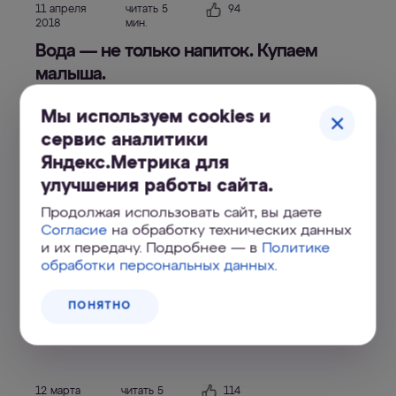
11 апреля
читать 5
94
2018
мин.
Вода — не только напиток. Купаем
малыша.
Мы используем cookies и
Советы
Дети
сервис аналитики
Яндекс.Метрика для
улучшения работы сайта.
Продолжая использовать сайт, вы даете
30 марта
читать 3
118
2018
мин.
Согласие
на обработку технических данных
и их передачу. Подробнее — в
Политике
Чем поить ребенка?
обработки персональных данных
.
Здоровье
Советы
Дети
ПОНЯТНО
12 марта
читать 5
114