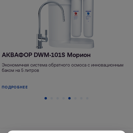
АКВАФОР DWM-101S Морион
Экономичная система обратного осмоса с инновационным
баком на 5 литров
ПОДРОБНЕЕ