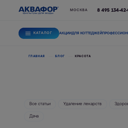
8 495 134-42
МОСКВА
КАТАЛОГ
АКЦИИ
ДЛЯ КОТТЕДЖЕЙ
ПРОФЕССИОН
Для питьевой вод
ГЛАВНАЯ
БЛОГ
КРАСОТА
Системы обратного
Сорбционные фи
осмоса
Все статьи
Удаление лекарств
Здоро
Дача