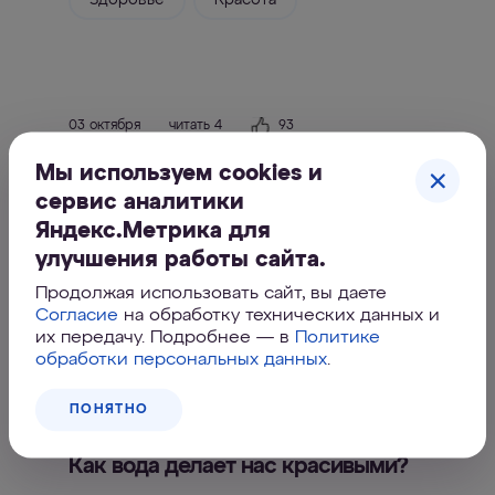
Здоровье
Красота
03 октября
читать 4
93
2017
мин.
Мы используем cookies и
Рецепты целебных ванн
сервис аналитики
Яндекс.Метрика для
улучшения работы сайта.
Здоровье
Красота
Продолжая использовать сайт, вы даете
Согласие
на обработку технических данных и
их передачу. Подробнее — в
Политике
обработки персональных данных
.
26 марта
читать 4
67
ПОНЯТНО
2017
мин.
Как вода делает нас красивыми?