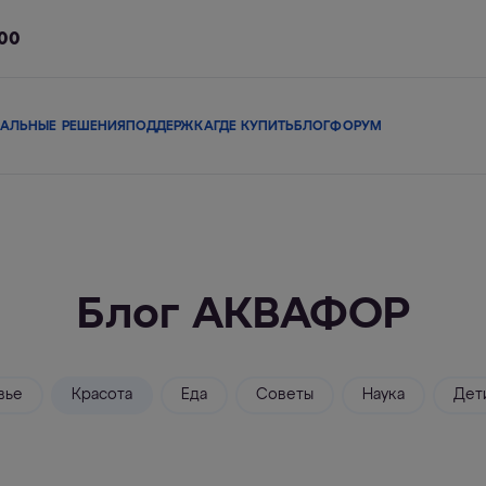
-00
АЛЬНЫЕ РЕШЕНИЯ
ПОДДЕРЖКА
ГДЕ КУПИТЬ
БЛОГ
ФОРУМ
ы
Сменные модули
Магистральные фильтры
В коттедж
Сопутствующие 
Блог АКВАФОР
льтры
Фильтры-кувшины
Смарт-фильтры
Фи
вье
Красота
Еда
Советы
Наука
Дет