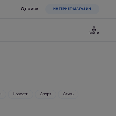
ИНТЕРНЕТ-МАГАЗИН
Войти
товары
Для бизнеса
льтры-насадки
Фильтры-бутылки
и
Новости
Спорт
Стиль