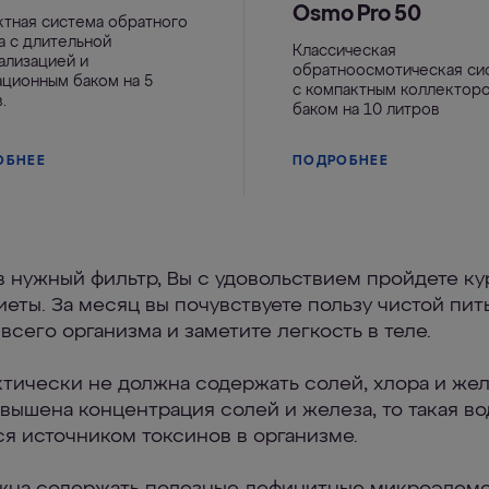
Osmo Pro 50
ктная система обратного
а с длительной
Классическая
ализацией и
обратноосмотическая си
ационным баком на 5
с компактным коллектор
.
баком на 10 литров
ОБНЕЕ
ПОДРОБНЕЕ
в нужный фильтр, Вы с удовольствием пройдете ку
иеты. За месяц вы почувствуете пользу чистой пит
всего организма и заметите легкость в теле.
ктически не должна содержать солей, хлора и жел
овышена концентрация солей и железа, то такая во
ся источником токсинов в организме.