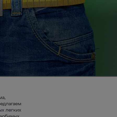
ма,
редлагаем
ых легких
 любимых