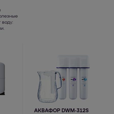
з
полезные
 воду:
и.
АКВАФОР DWM-312S