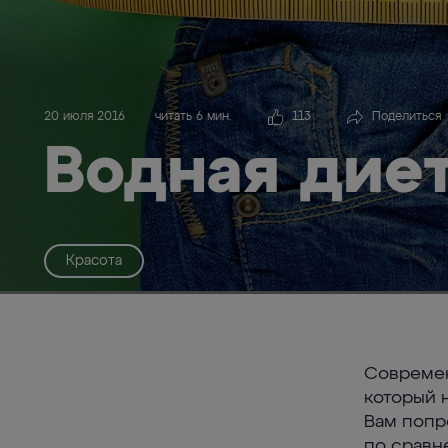
20 июля 2016
читать 6 мин.
113
Поделиться
Водная дие
Красота
Современ
который 
Вам попр
по сравн