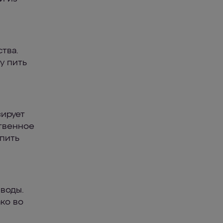
тва.
у пить
зирует
ственное
 пить
 воды.
ко во