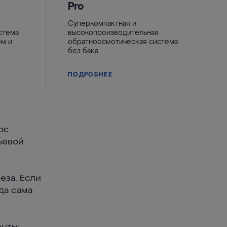
Pro
Суперкомпактная и
стема
высокопроизводительная
ом и
обратноосмотическая система
без бака
ПОДРОБНЕЕ
рс
ьевой
еза. Если
да сама