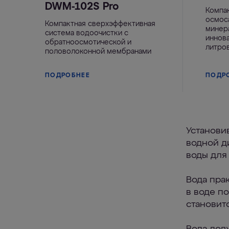
DWM-102S Pro
Компа
осмос
Компактная сверхэффективная
минер
система водоочистки с
иннов
обратноосмотической и
литров
половолоконной мембранами
ПОДРОБНЕЕ
ПОДР
Установи
водной д
воды для 
Вода пра
в воде п
становит