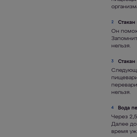
организм
Стакан 
2
Он помож
Запомните
нельзя.
Стакан 
3
Следующи
пищевари
перевари
нельзя.
Вода п
4
Через 2,
Далее до
время ужи