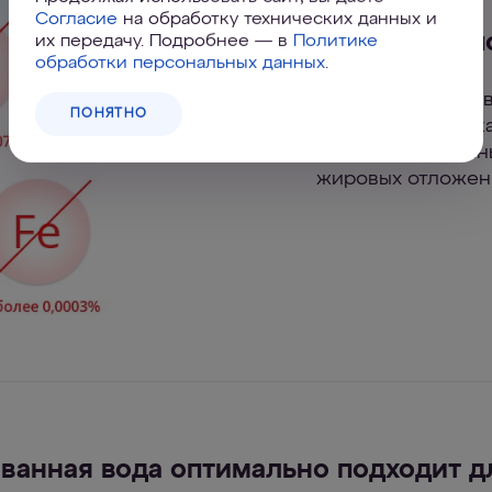
Согласие
на обработку технических данных и
Какая вода п
их передачу. Подробнее — в
Политике
обработки персональных данных
.
Сжигать лишний в
ПОНЯТНО
доставляет клетк
организма токсин
жировых отложен
ванная вода оптимально подходит д