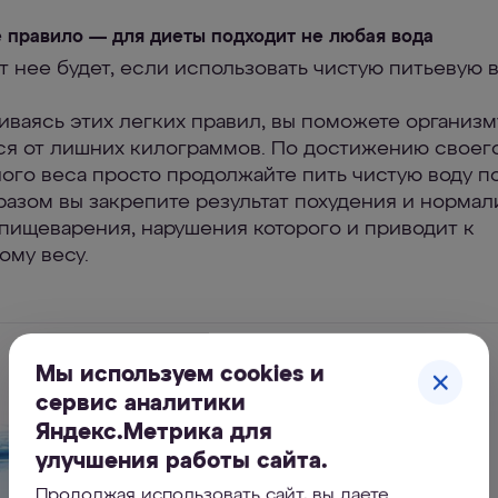
е правило — для диеты подходит не любая вода
т нее будет, еcли использовать чистую питьевую в
ваясь этих легких правил, вы поможете организм
ся от лишних килограммов. По достижению своег
ого веса просто продолжайте пить чистую воду по
разом вы закрепите результат похудения и нормал
пищеварения, нарушения которого и приводит к
ому весу.
Мы используем cookies и
сервис аналитики
Яндекс.Метрика для
улучшения работы сайта.
Продолжая использовать сайт, вы даете