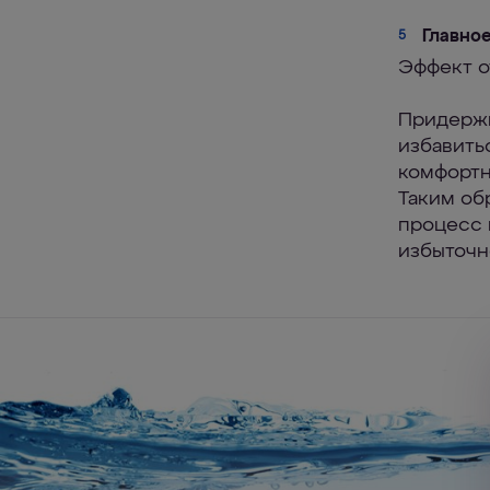
Главно
5
Эффект о
Придержи
избавить
комфортн
Таким об
процесс 
избыточн