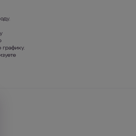
оду.
у
о
 графику.
изуете