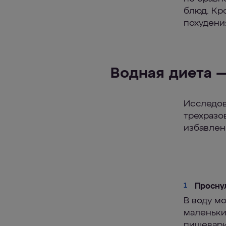
блюд. Кр
похудени
Водная диета 
Исследов
трехразо
избавлен
Просну
1
В воду м
маленьки
пищевари