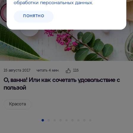
обработки персональных данных
.
ПОНЯТНО
15 августа 2017
читать 4 мин.
115
О, ванна! Или как сочетать удовольствие с
пользой
Красота