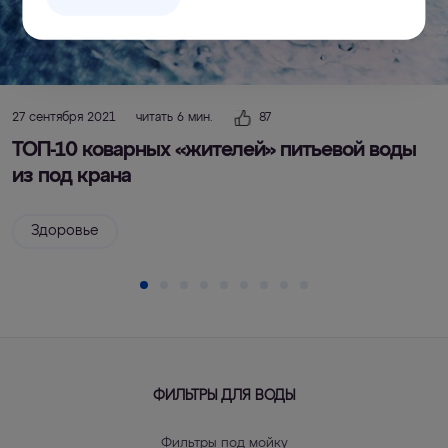
27 сентября 2021
читать 6 мин.
87
ТОП-10 коварных «жителей» питьевой воды
из под крана
Здоровье
ФИЛЬТРЫ ДЛЯ ВОДЫ
Фильтры под мойку