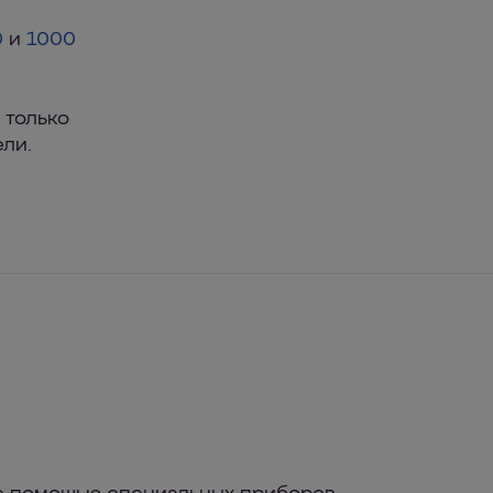
0
и
1000
 только
ели.