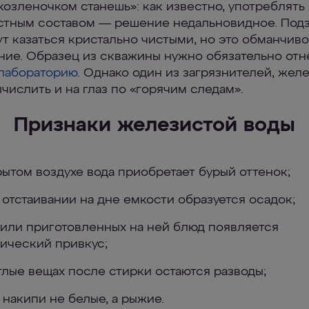
 козленочком станешь»: как известно, употреблять
стным составом — решение недальновидное. Под
ут казаться кристально чистыми, но это обманчив
ние. Образец из скважины нужно обязательно отн
 лабораторию
. Однако один из загрязнителей, желе
числить и на глаз по «горячим следам».
Признаки железистой воды
рытом воздухе вода приобретает бурый оттенок;
 отстаивании на дне емкости образуется осадок;
 или приготовленных на ней блюд появляется
ический привкус;
тлые вещах после стирки остаются разводы;
 накипи не белые, а рыжие.