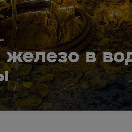
ся
 железо в во
ы