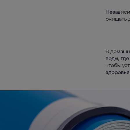
Независи
очищать 
В домашн
воды, гд
чтобы ус
здоровья