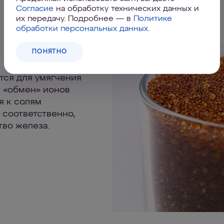
Согласие
на обработку технических данных и
их передачу. Подробнее — в
Политике
обработки персональных данных
.
ПОНЯТНО
тся для умягчения
т «обмен» ионов
я к солям
 соответственно,
тво железа.