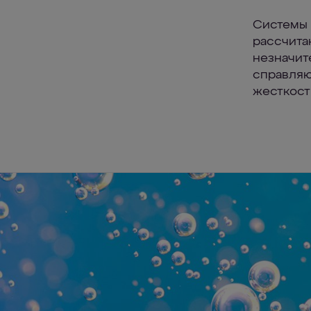
Системы
рассчита
незначит
справляю
жесткост