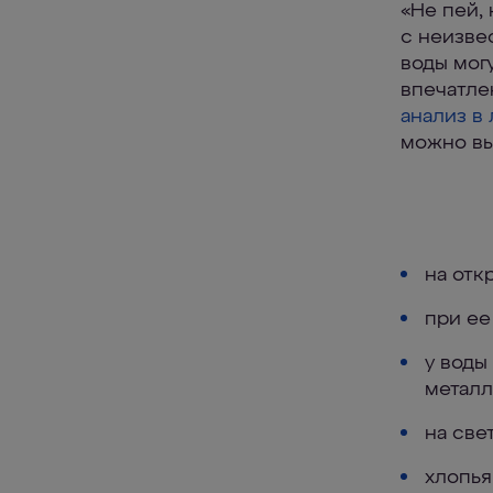
«Не пей,
с неизве
воды мог
впечатле
анализ в
можно вы
на отк
при ее
у воды
металл
на све
хлопья