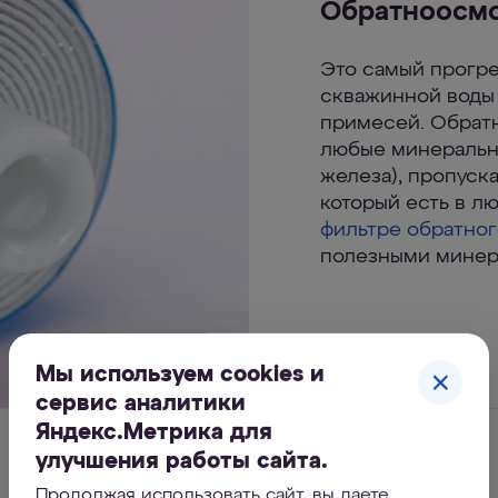
Обратноосмо
Это самый прогре
скважинной воды 
примесей. Обрат
любые минеральны
железа), пропуска
который есть в 
фильтре обратно
полезными минер
Мы используем cookies и
сервис аналитики
Яндекс.Метрика для
улучшения работы сайта.
Продолжая использовать сайт, вы даете