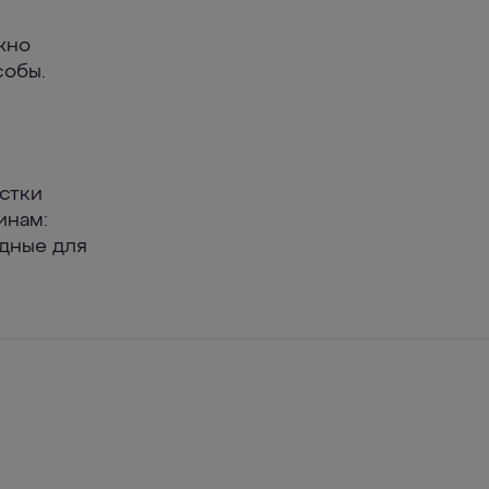
жно
собы.
истки
инам:
едные для