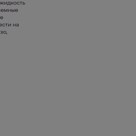
 жидкость
земные
ое
ести на
зо,