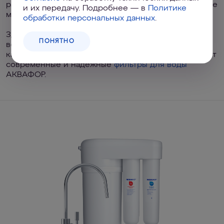
растворенные примеси: соединения хлора, тяжелые
и их передачу. Подробнее — в
Политике
металлы, бактерии и прочие загрязнители.
обработки персональных данных
.
Здоровье и даже настроение напрямую зависят от
ПОНЯТНО
воды. Причем не только от ее количества, но и от
качества — позаботиться обо всем этом вам помогут
современные и надежные
фильтры для воды
АКВАФОР.