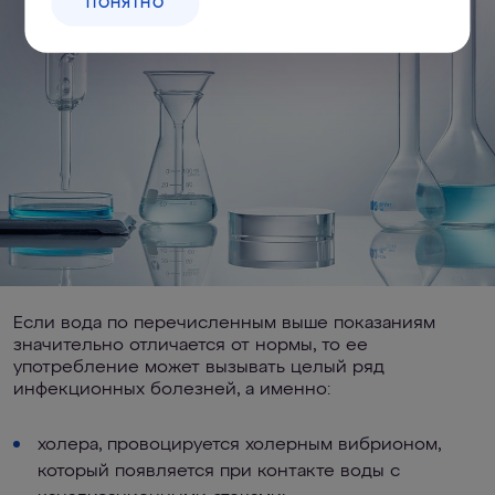
ПОНЯТНО
Если вода по перечисленным выше показаниям
значительно отличается от нормы, то ее
употребление может вызывать целый ряд
инфекционных болезней, а именно:
холера, провоцируется холерным вибрионом,
который появляется при контакте воды с