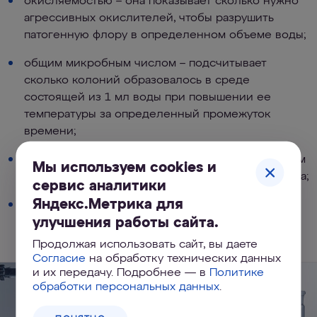
окисляемостью – она показывает сколько нужно
агрессивных окислителей, чтобы разрушить
патогенную флору в определенном объеме воды;
общим микробным числом – подсчитывает
сколько колоний образовалось в среде
состоящей из 1 мл воды при повышении ее
температуры за определенный промежуток
времени;
коли-титром – подсчитывает в каком наименьшем
Мы используем cookies и
объеме воды содержится одна кишечная палочка;
сервис аналитики
Яндекс.Метрика для
коли-индексом – подсчитывает общее
улучшения работы сайта.
количество палочек на один литр.
Продолжая использовать сайт, вы даете
Согласие
на обработку технических данных
и их передачу. Подробнее — в
Политике
обработки персональных данных
.