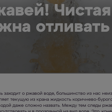
жавей! Чистая
жна отливать
чь заходит о ржавой воде, большинство из нас не
ляет текущую из крана жидкость коричнево-бурого
водой даже сложно назвать. Между тем следы ржа
сутствовать и в прозрачной на вид воде. Это, коне