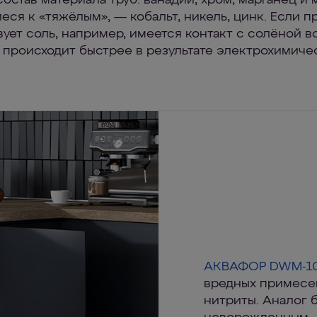
состав материала труб: ванадий, хром, марганец и 
еся к «тяжёлым», — кобальт, никель, цинк. Если п
вует соль, например, имеется контакт с солёной в
 происходит быстрее в результате электрохимиче
АКВАФОР DWM-10
вредных примесей
нитриты. Аналог 