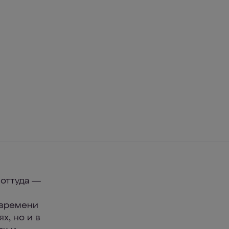
 оттуда —
 времени
х, но и в