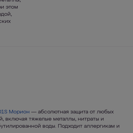
металлы,
ри этом
одой,
ских
1S Морион
— абсолютная защита от любых
, включая тяжелые металлы, нитраты и
бутилированной воды. Подходит аллергикам и