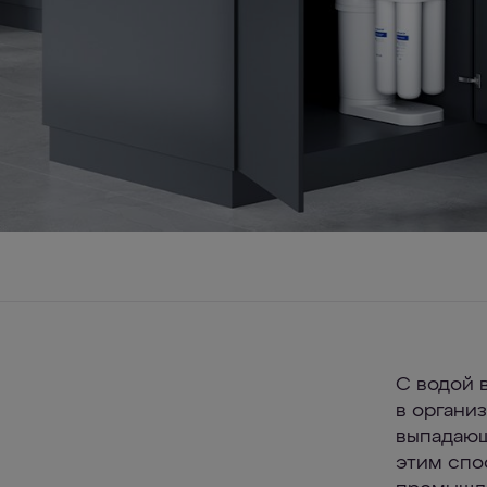
С водой 
в органи
выпадающ
этим спо