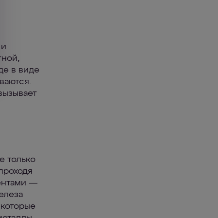
 и
тной,
де в виде
ваются.
вызывает
е только
 проходя
ентами —
елеза
 которые