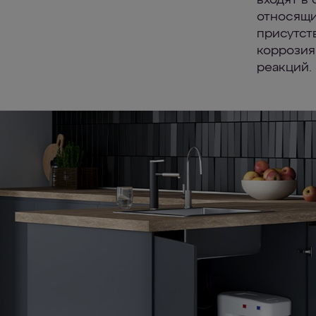
входят в 
относящи
присутст
коррозия
реакций.