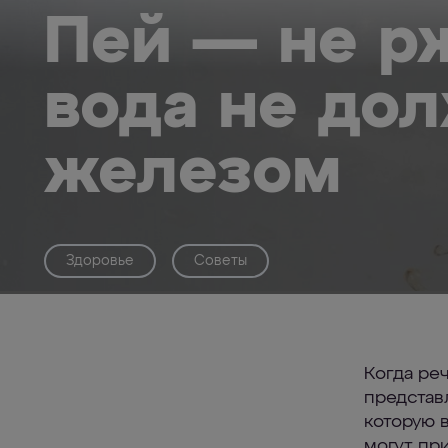
Пей — не р
вода не дол
железом
Здоровье
Советы
Когда ре
представ
которую 
могут при