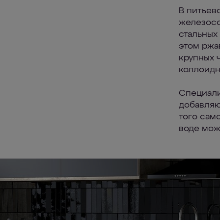
В питьев
железосо
стальных
этом ржа
крупных 
коллоидн
Специали
добавляю
того само
воде мож