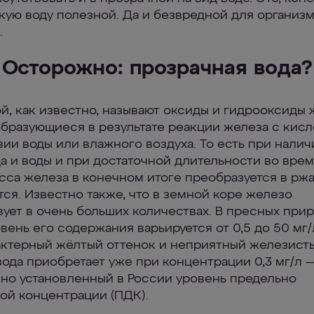
акую воду полезной. Да и безвредной для организм
.
Осторожно: прозрачная вода?
й, как известно, называют оксиды и гидрооксиды
образующиеся в результате реакции железа с кис
вии воды или влажного воздуха. То есть при налич
а и воды и при достаточной длительности во вре
сса железа в конечном итоге преобразуется в рж
тся. Известно также, что в земной коре железо
вует в очень больших количествах. В пресных при
вень его содержания варьируется от 0,5 до 50 мг/
актерный жёлтый оттенок и неприятный железист
вода приобретает уже при концентрации 0,3 мг/л —
но установленный в России уровень предельно
ой концентрации (ПДК).