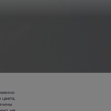
изменно
 цвета,
вчины
чно, не