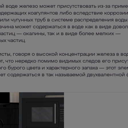
ой воде железо может присутствовать из-за прим
держащих коагулянтов либо вследствие коррози
 или чугунных труб в системе распределения воды
вчина может содержаться в воде как в виде дово
частиц — окалины, так и в виде более мелких —
ых частиц.
сты, говоря о высокой концентрации железа в вод
т, что нередко помимо видимых следов его прису
го бурого цвета и характерного запаха — этот эле
ет содержаться в так называемой двухвалентной 