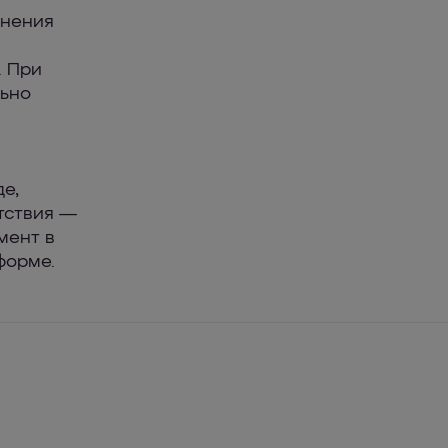
енения
и
. При
льно
е,
тствия —
мент в
форме.