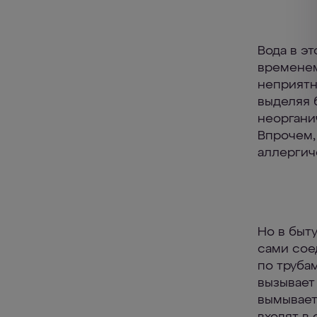
Вода в э
временем
неприятн
выделяя 
неоргани
Впрочем,
аллергич
Но в быт
сами сое
по труба
вызывает
вымывает