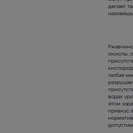
делает т
назовёшь
Ржавчино
окислы, 
присут­ст
кислород
любая ма
разрушае
присутст
водах уро
этом хар
привкус 
норматив
допустим