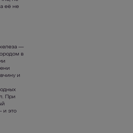
а её не
 железа —
лородом в
ии
мени
авчину и
родных
л. При
ый
 и это