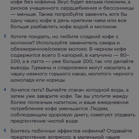
кофе без кофеина. Вкус будет весьма похожим, а
рисков учащенного сердцебиения и бессонницы
— меньше. Также попробуйте заменять хотя бы
одну чашку кофе в день крепким чаем или все
больше разбавлять кофе водой и молоком.
Хотите похудеть, но любите сладкий кофе с
3
молоком? Используйте заменитель сахара и
обезжиренное/соевое молоко. В черном кофе
содержится всего 5 калорий, в капучино — 80–
100, а в латтэ — уже больше 200, так что делайте
выводы. Гурманы и сладкоежки могут насыпать в
чашку немного горького какао, молотого черного
шоколада или корицы.
Хочется пить? Выпейте стакан холодной воды, а
4
затем уже заварите кофе. Так вы утолите жажду
более полезным напитком, и ваше ежедневное
потребление кофе уменьшится. Людям,
соблюдающим здоровую диету, советуют отдавать
предпочтение чистой воде.
Боитесь побочных эффектов кофеина? Отдавайте
5
предпочтение эспрессо: в маленькой чашке