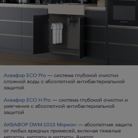
Аквафор ECO Pro
— система глубокой очистки
сложной воды с абсолютной антибактериальной
защитой.
Аквафор ECO Н Pro
— система глубокой очистки и
умягчения с абсолютной антибактериальной
защитой.
АКВАФОР DWM-101S Морион
— абсолютная защита
от любых вредных примесей, включая тяжелые
металлы, нитраты и нитриты. Аналог