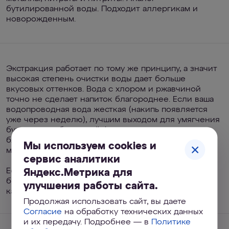
бутилированной воды. Подходит аллергикам и
новорожденным.
Экстракция работает по тому же принципу, а значит
высокая степень очистки воды дает больше
вкусовых оттенков. Вода с хлором и ржавчиной
точно не сделает напиток благороднее. Если ваша
водопроводная вода жесткая (накипь появляется
уже через неделю), лучшим выходом для умягчения
будет не сорбционный фильтр с умягчающим
блоком, а обратноосмотическая система с
Мы используем cookies и
минерализацией.
сервис аналитики
Если вода в регионе мягкая и накипь вас не
Яндекс.Метрика для
беспокоит, достаточно глубоко очистить воду
улучшения работы сайта.
качественным сорбционным фильтром.
Продолжая использовать сайт, вы даете
Согласие
на обработку технических данных
и их передачу. Подробнее — в
Политике