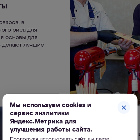
ты
варов, в
ного риса для
ия основы для
о делают лучшие
Мы используем cookies и
сервис аналитики
Яндекс.Метрика для
улучшения работы сайта.
Шеф-повара школы
Продолжая использовать сайт, вы даете