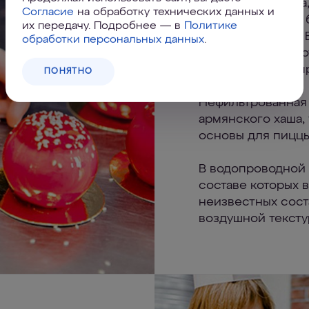
лучшего качества
Согласие
на обработку технических данных и
невелика: если в
их передачу. Подробнее — в
Политике
быть «из пакета».
обработки персональных данных
.
ансамбле. То же 
не может быть «пр
ПОНЯТНО
Нефильтрованная 
армянского хаша,
основы для пиццы
В водопроводной 
составе которых в
неизвестных сост
воздушной тексту