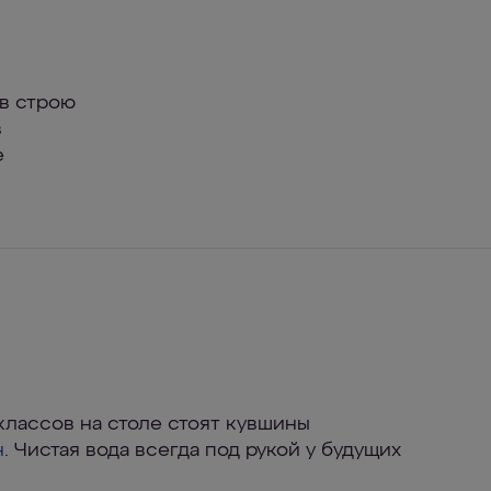
 в строю
в
е
классов на столе стоят кувшины
н
. Чистая вода всегда под рукой у будущих