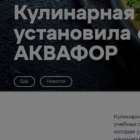
Кулинарная
установила
АКВАФОР
Еда
Новости
Кулинарн
учебных 
которая 
начинающ