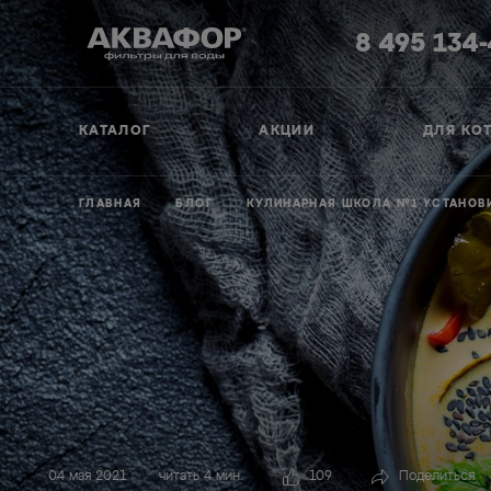
8 495 134
КАТАЛОГ
АКЦИИ
ДЛЯ КО
ГЛАВНАЯ
БЛОГ
КУЛИНАРНАЯ ШКОЛА №1 УСТАНОВ
04 мая 2021
читать 4 мин.
109
Поделиться