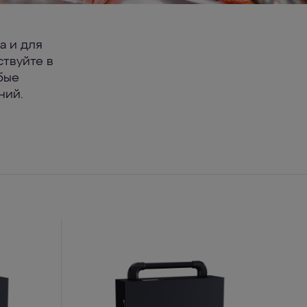
а и для
твуйте в
бые
ний.