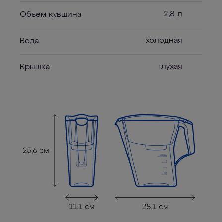
2,8 л
Объем кувшина
холодная
Вода
глухая
Крышка