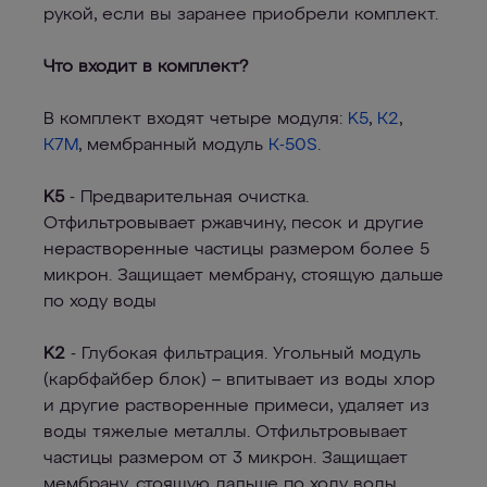
рукой, если вы заранее приобрели комплект.
Что входит в комплект?
В комплект входят четыре модуля:
K5
,
К2
,
К7M
, мембранный модуль
К-50S
.
K5
- Предварительная очистка.
Отфильтровывает ржавчину, песок и другие
нерастворенные частицы размером более 5
микрон. Защищает мембрану, стоящую дальше
по ходу воды
K2
- Глубокая фильтрация. Угольный модуль
(карбфайбер блок) – впитывает из воды хлор
и другие растворенные примеси, удаляет из
воды тяжелые металлы. Отфильтровывает
частицы размером от 3 микрон. Защищает
мембрану, стоящую дальше по ходу воды.