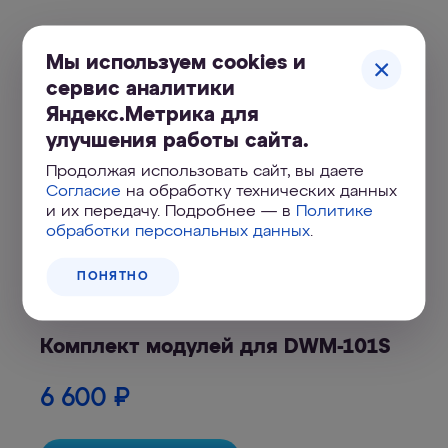
Купить Комплект сменных
Мы используем cookies и
модулей для DWM-101S
сервис аналитики
Яндекс.Метрика для
улучшения работы сайта.
Продолжая использовать сайт, вы даете
Согласие
на обработку технических данных
и их передачу. Подробнее — в
Политике
обработки персональных данных
.
ПОНЯТНО
Комплект модулей для DWM-101S
6 600
₽