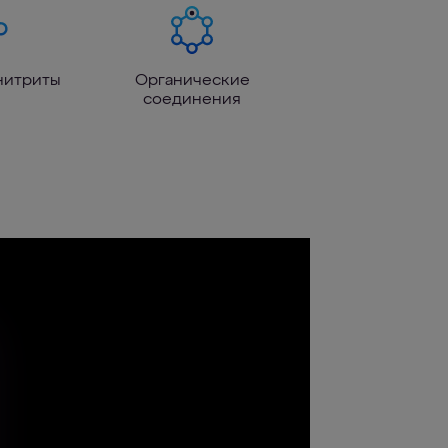
нитриты
Органические
соединения