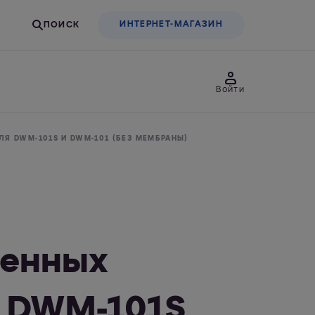
ИНТЕРНЕТ-МАГАЗИН
Войти
товары
Для бизнеса
Я DWM-101S И DWM-101 (БЕЗ МЕМБРАНЫ)
льтры-насадки
Фильтры-бутылки
менных
я DWM-101S