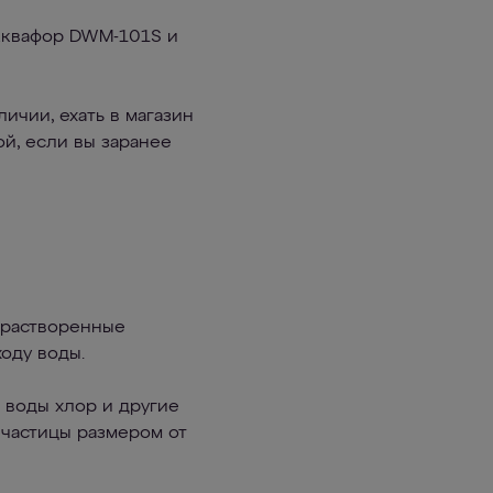
 Аквафор DWM-101S и
ичии, ехать в магазин
ой, если вы заранее
нерастворенные
оду воды.
з воды хлор и другие
 частицы размером от