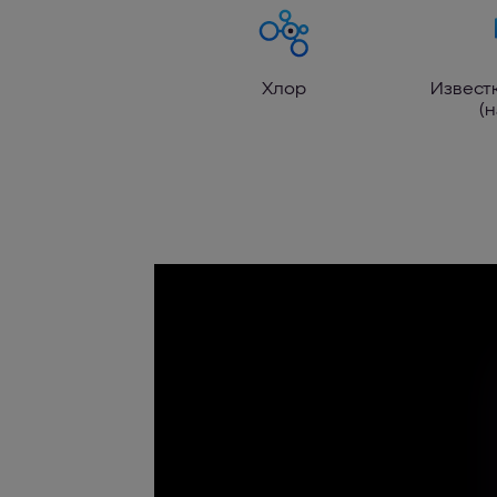
Хлор
Извест
(н