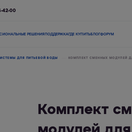
4-42-00
СИОНАЛЬНЫЕ РЕШЕНИЯ
ПОДДЕРЖКА
ГДЕ КУПИТЬ
БЛОГ
ФОРУМ
ы
Сменные модули
Магистральные фильтры
В коттедж
Сопутствующие 
ИСТЕМЫ ДЛЯ ПИТЬЕВОЙ ВОДЫ
КОМПЛЕКТ СМЕННЫХ МОДУЛЕЙ ДЛ
льтры
Фильтры-кувшины
Смарт-фильтры
Фи
Комплект с
модулей дл