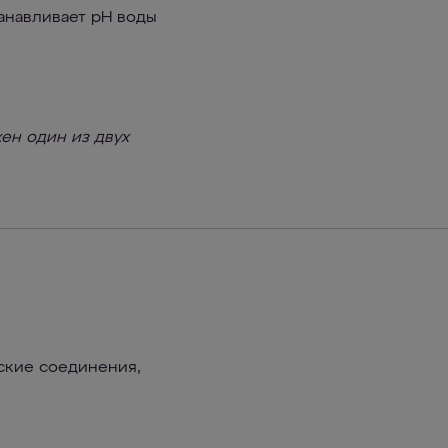
анавливает pH воды
ен один из двух
ские соединения,