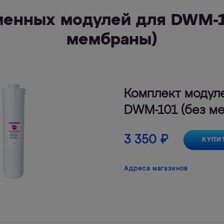
менных модулей для DWM-1
мембраны)
Комплект модул
DWM-101 (без м
3 350
₽
КУПИ
Адреса магазинов