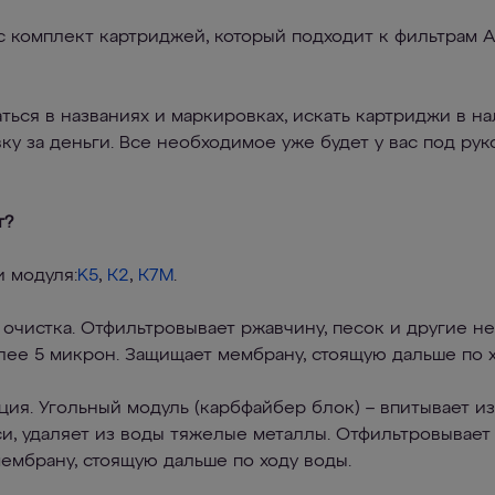
с комплект картриджей, который подходит к фильтрам
ться в названиях и маркировках, искать картриджи в нал
вку за деньги. Все необходимое уже будет у вас под рук
т?
и модуля:
K5
,
К2
,
К7M
.
 очистка. Отфильтровывает ржавчину, песок и другие 
ее 5 микрон. Защищает мембрану, стоящую дальше по х
ция. Угольный модуль (карбфайбер блок) – впитывает и
и, удаляет из воды тяжелые металлы. Отфильтровывает
ембрану, стоящую дальше по ходу воды.