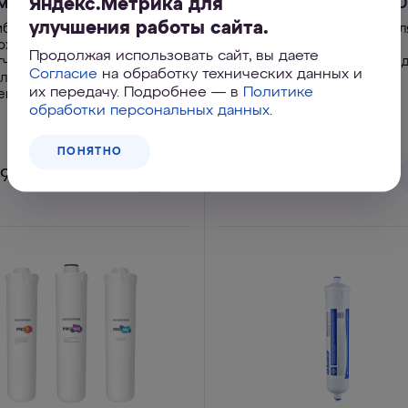
Яндекс.Метрика для
мбранный КО-50
мембранный КО-100
улучшения работы сайта.
бранный картридж для
Мембранный картридж дл
рхглубокой очистки и
сверхглубокой очистки и
Продолжая использовать сайт, вы даете
гчения воды. Очистит до
умягчения воды. Очистит 
Согласие
на обработку технических данных и
 литров воды в сутки.
375 литров воды в сутки.
их передачу. Подробнее — в
Политике
еняется с корпусом.
Заменяется с корпусом.
обработки персональных данных
.
ПОНЯТНО
790 ₽
4 390 ₽