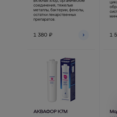
включая хлор, органические
цик
соединения, тяжелые
обр
металлы, бактерии, фенолы,
сис
остатки лекарственных
мин
препаратов.
1 380 ₽
1 
АКВАФОР К7М
Мо