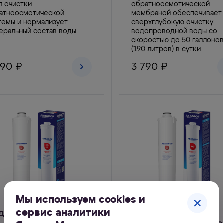
л очистки
обратноосмотической
атноосмотической
мембраной обеспечивает
темы и нормализует
сверхглубокую очистку
еральный состав воды.
водопроводной воды со
скоростью до 50 галлоно
(190 литров) в сутки.
590 ₽
3 790 ₽
Мы используем cookies и
сервис аналитики
дуль сменный
Модуль сменный