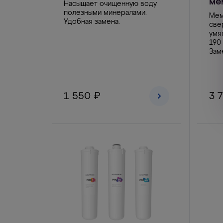
ме
Насыщает очищенную воду
полезными минералами.
Мем
Удобная замена.
све
умя
190
Зам
1 550 ₽
3 