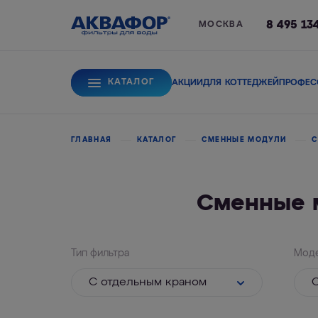
8 495 13
МОСКВА
КАТАЛОГ
АКЦИИ
ДЛЯ КОТТЕДЖЕЙ
ПРОФЕС
Для питьевой вод
ГЛАВНАЯ
КАТАЛОГ
СМЕННЫЕ МОДУЛИ
С
Сменные 
Системы обратного
Сорбционные фи
осмоса
Тип фильтра
Мод
С отдельным краном
О