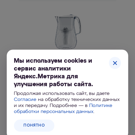
Мы используем cookies и
АКВАФОР Орлеан А5
сервис аналитики
Изящный небьющийся кувшин с увеличенным
ресурсом модуля и минерализацией магнием
Яндекс.Метрика для
улучшения работы сайта.
Продолжая использовать сайт, вы даете
Согласие
на обработку технических данных
и их передачу. Подробнее — в
Политике
обработки персональных данных
.
ПОНЯТНО