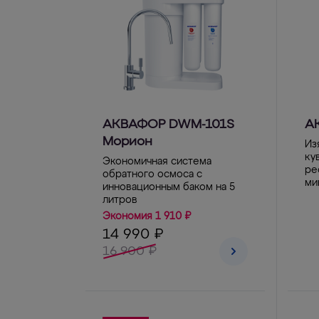
АКВАФОР DWM-101S
А
Морион
Из
ку
Экономичная система
ре
обратного осмоса с
ми
инновационным баком на 5
литров
Экономия 1 910 ₽
14 990 ₽
16 900 ₽