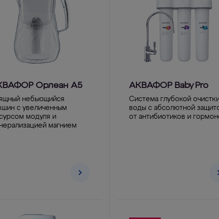
КВАФОР Орлеан А5
АКВАФОР Baby Pro
ящный небьющийся
Система глубокой очистк
вшин с увеличенным
воды с абсолютной защит
сурсом модуля и
от антибиотиков и гормон
нерализацией магнием