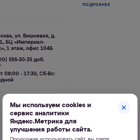
ПОДРОБНЕЕ
осква, ул. Вишневая, д.
. 1, БЦ «Империал-
», 1 этаж, офис 104Б
00) 555-30-35 доб.
9
т 08:00 - 17:30, Сб-Вс:
одной
Мы используем cookies и
сервис аналитики
Яндекс.Метрика для
улучшения работы сайта.
Продолжая использовать сайт, вы даете