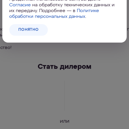
Согласие
на обработку технических данных и
Бизнес с АКВАФОР
их передачу. Подробнее — в
Политике
обработки персональных данных
.
фор — это многоуровневое сотрудничество, ведь наши 
ПОНЯТНО
ых продаж.
ство!
Стать дилером
или