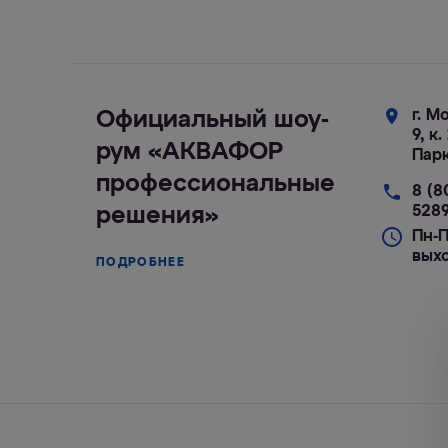
г. М
Официальный шоу-
9, к
рум «АКВАФОР
Парк
профессиональные
8 (8
528
решения»
Пн-П
вых
ПОДРОБНЕЕ