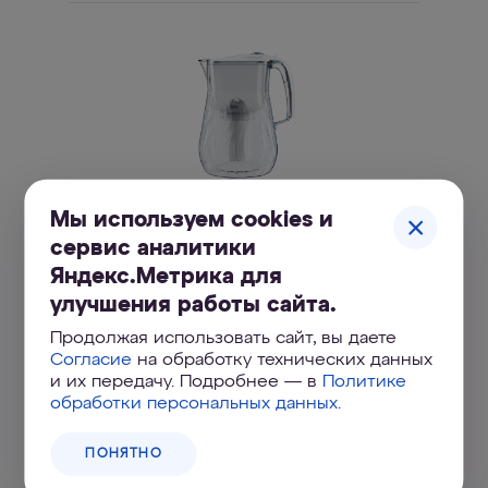
Мы используем cookies и
АКВАФОР Орлеан А5
сервис аналитики
Изящный небьющийся кувшин с увеличенным
ресурсом модуля и минерализацией магнием
Яндекс.Метрика для
улучшения работы сайта.
Продолжая использовать сайт, вы даете
Согласие
на обработку технических данных
и их передачу. Подробнее — в
Политике
обработки персональных данных
.
ПОНЯТНО