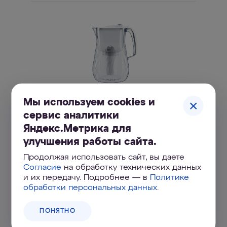
Мы используем cookies и
АКВАФОР Орлеан А5
сервис аналитики
Изящный небьющийся кувшин с увеличенным
ресурсом модуля и минерализацией магнием
Яндекс.Метрика для
улучшения работы сайта.
Продолжая использовать сайт, вы даете
Согласие
на обработку технических данных
и их передачу. Подробнее — в
Политике
обработки персональных данных
.
ПОНЯТНО