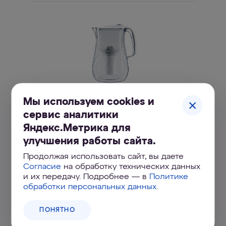
Мы используем cookies и
АКВАФОР Орлеан А5
сервис аналитики
Изящный небьющийся кувшин с увеличенным
ресурсом модуля и минерализацией магнием
Яндекс.Метрика для
улучшения работы сайта.
Продолжая использовать сайт, вы даете
Согласие
на обработку технических данных
и их передачу. Подробнее — в
Политике
обработки персональных данных
.
ПОНЯТНО