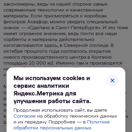
закономерны, ведь на нашей стороне самые
современные технологии и качественные
материалы. Если присмотреться к коробкам
фильтров Аквафор, можно увидеть специальный
значок — «Сделано в Санкт-Петербурге». И это тоже
имеет огромное значение, ведь почти все наши
сорбенты и материалы действительно
изготавливаются здесь, в Северной столице. В
октябре прошлого года состоялось открытие
нового производственного центра в Колпино
площадью 10 000 м2. Именно там и производятся
наши победители — модули А5 для фильтров-
кувшинов АКВАФОР.
Мы используем cookies и
сервис аналитики
Многие фильтры АКВАФОР не имеют аналогов
среди других водоочистителей, представленных на
Яндекс.Метрика для
рынке. Мы стараемся держать марку во всем — от
улучшения работы сайта.
материалов и дизайна до добровольных
Продолжая использовать сайт, вы даете
исследований и патентов. И, конечно, мы рады быть
Согласие
на обработку технических данных
в списке “100 лучших товаров России” и продолжать
и их передачу. Подробнее — в
Политике
делать хороший продукт.
обработки персональных данных
.