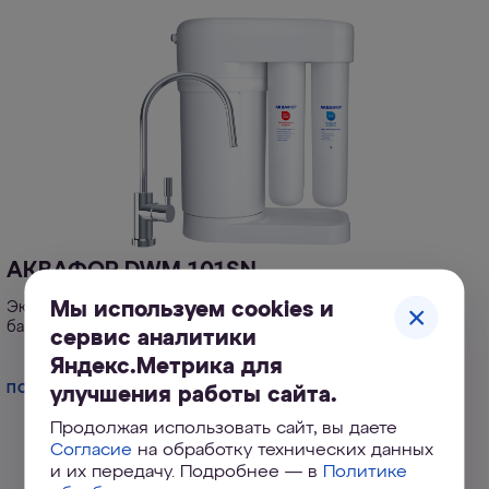
АКВАФОР DWM-101SN
Мы используем cookies и
Экономичная система обратного осмоса с инновационным
баком на 5 литров и упрощенной заменой модулей
сервис аналитики
Яндекс.Метрика для
ПОДРОБНЕЕ
улучшения работы сайта.
Продолжая использовать сайт, вы даете
Согласие
на обработку технических данных
и их передачу. Подробнее — в
Политике