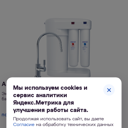
АКВАФОР DWM-101S Морион
Мы используем cookies и
Экономичная система обратного осмоса с инновационным
сервис аналитики
баком на 5 литров
Яндекс.Метрика для
улучшения работы сайта.
ПОДРОБНЕЕ
Продолжая использовать сайт, вы даете
Согласие
на обработку технических данных