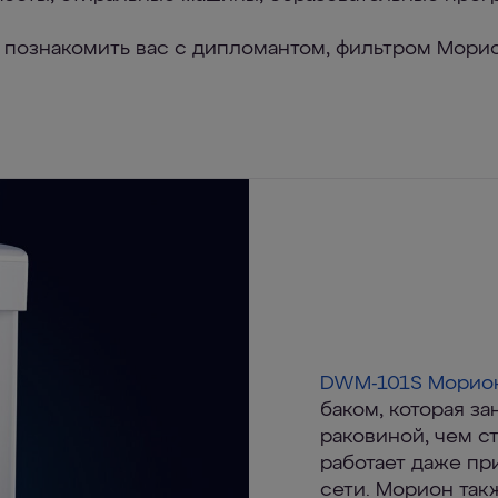
 познакомить вас с дипломантом, фильтром Морио
DWM-101S Морио
баком, которая за
раковиной, чем с
работает даже пр
сети. Морион так