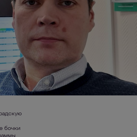
градскую
е бочки
раммы.