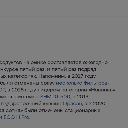
родуктов на рынке составляется ежегодно.
нкурсе пятый раз, и пятый раз подряд
ых категориях. Напомним, в 2017 году
 были отмечены сразу
несколько фильтров-
ОР
, в 2018 году лидером категории «Новинка»
смарт-система
J.SHMIDT 500
, в 2019
ил ударопрочный кувшин
Орлеан
, а в 2020
ая сотня» были отмечены стационарные
и
ECO H Pro
.