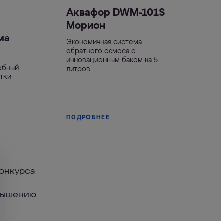
Аквафор DWM-101S
Морион
ма
Экономичная система
обратного осмоса с
инновационным баком на 5
обный
литров
стки
ПОДРОБНЕЕ
конкурса
овышению