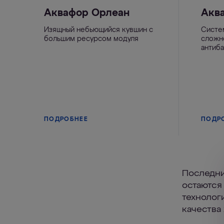
Аквафор Орлеан
Аква
Изящный небьющийся кувшин с
Систе
большим ресурсом модуля
сложн
антиб
ПОДРОБНЕЕ
ПОДР
Последни
остаются
технолог
качества