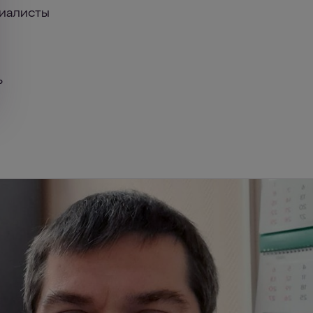
циалисты
ь