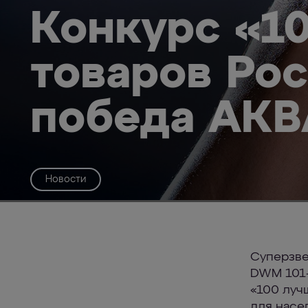
Конкурс «1
товаров Рос
победа АК
Новости
Суперзв
DWM 101-
«100 луч
для насе