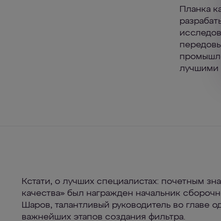
Планка к
разрабат
исследов
передовы
промышл
лучшими 
Кстати, о лучших специалистах: почетным зн
качества» был награжден начальник сбороч
Шаров, талантливый руководитель во главе о
важнейших этапов создания фильтра.