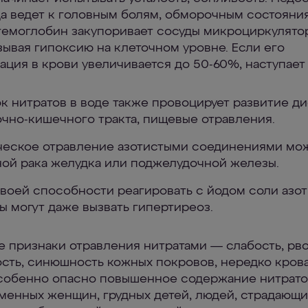
а ведет к головным болям, обморочным состояни
тгемоглобин закупоривает сосуды микроциркулято
ызывая гипоксию на клеточном уровне. Если его
ация в крови увеличивается до 50-60%, наступает
к нитратов в воде также провоцирует развитие д
чно-кишечного тракта, пищевые отравления.
еское отравление азотистыми соединениями мож
ой рака желудка или поджелудочной железы.
своей способности реагировать с йодом соли азо
ы могут даже вызвать гипертиреоз.
 признаки отравления нитратами — слабость, рво
сть, синюшность кожных покровов, нередко кров
собенно опасно повышенное содержание нитрато
менных женщин, грудных детей, людей, страдающи