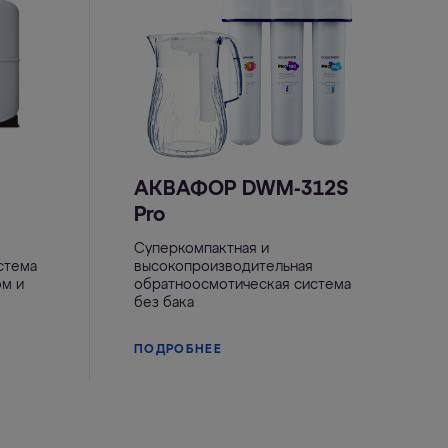
АКВАФОР DWM-312S
Pro
Суперкомпактная и
стема
высокопроизводительная
ом и
обратноосмотическая система
без бака
ПОДРОБНЕЕ