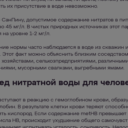
ть их присутствие в воде невозможно.
 СанПину, допустимое содержание нитратов в пи
но 45 мг/л. В чистых природных источниках этот п
 на уровне 1-2 мг/л.
ие нормы часто наблюдается в воде из скважин 
. Этот факт можно объяснить близким соседством
 хозяйствами, сельхозпредприятиями, различным
ниями, мусорными свалками, выгребными ямами.
ед нитратной воды для челов
вступают в реакцию с гемоглобином крови, образ
лобин. В результате клетки крови теряют способн
ть кислород. Если содержание metHB превышает
исла HB, происходит ухудшение общего самочувст
начинает испытывать усталость, сонливость. Недос