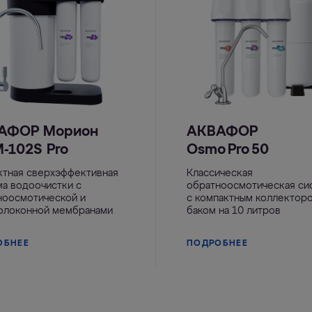
АФОР Морион
АКВАФОР
-102S Pro
Osmo Pro 50
ктная сверхэффективная
Классическая
ма водоочистки с
обратноосмотическая си
ноосмотической и
с компактным коллектор
олоконной мембранами
баком на 10 литров
ОБНЕЕ
ПОДРОБНЕЕ