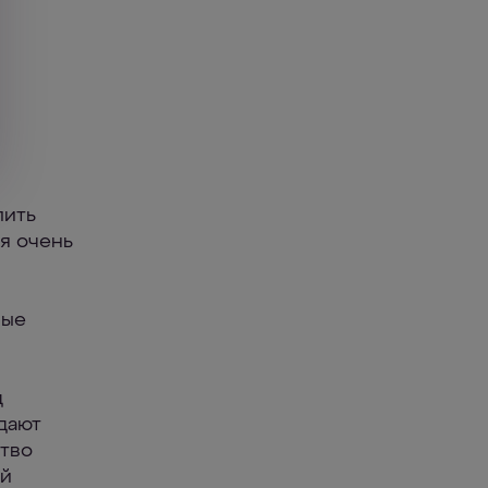
лить
я очень
ные
д
дают
ство
ой