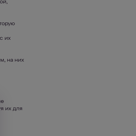
ой,
оторую
с их
м, на них
ые
я их для