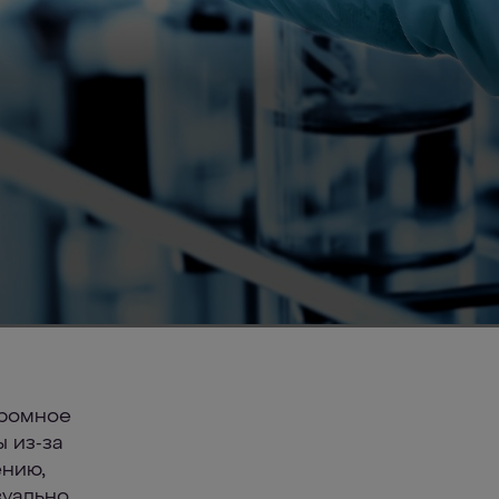
громное
 из-за
ению,
зуально