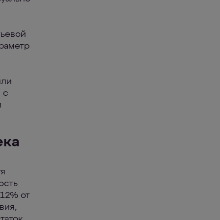
тьевой
араметр
или
 с
и
ека
уя
ость
 12% от
вия,
таток