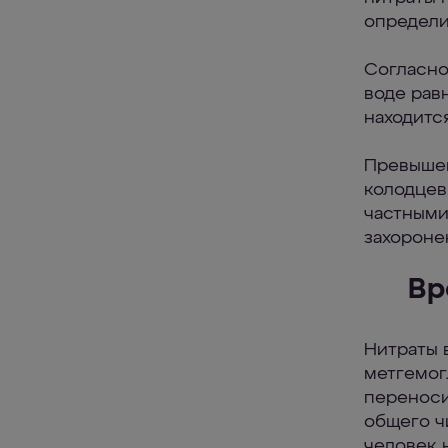
определи
Согласно
воде рав
находится
Превышен
колодцев
частными
захороне
Вр
Нитраты 
метгемог
переноси
общего ч
человек 