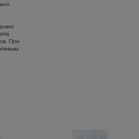
льно
днако
ола
ов. При
олевым