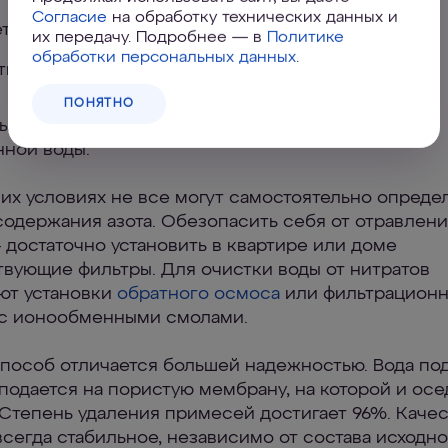
Согласие
на обработку технических данных и
трия;
их передачу. Подробнее — в
Политике
обработки персональных данных
.
тические анализаторы и пр.
ПОНЯТНО
ышении нормативов тут же прекращают подачу
нной воды.
их условиях не все могут самостоятельно опреде
содержания азота. Обезопасить себя от отравлени
 достаточно установить в квартире или доме
твующие фильтры. Для очистки воды от нитратов
ют установки
обратного осмоса
или фильтрацион
с ионообменными смолами.
пособ отличается большей надежностью. Вода по
подается на пористую мембрану, на которой и осе
 Степень удаления примесей достигает 96%. Каче
всегда стабильное, независимо от состава исходн