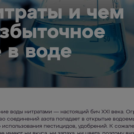
итраты и чем
избыточное
 в воде
ние воды нитратами — настоящий бич XXI века. О
во соединений азота попадает в открытые водоемы
 использования пестицидов, удобрений. К сожал
е имеют ни вкуса, ни запаха, ни цвета, поэтому ви