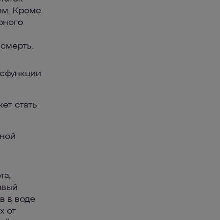
ям. Кроме
рного
 смерть.
исфункции
ет стать
тной
та,
авый
в в воде
х от