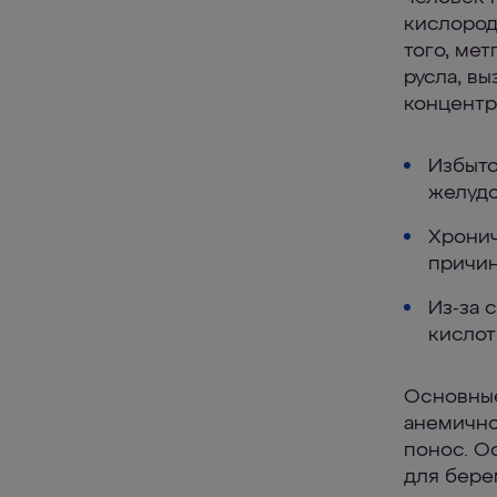
кислород
того, ме
русла, в
концентр
Избыто
желудо
Хронич
причин
Из-за 
кислот
Основные
анемично
понос. О
для бере