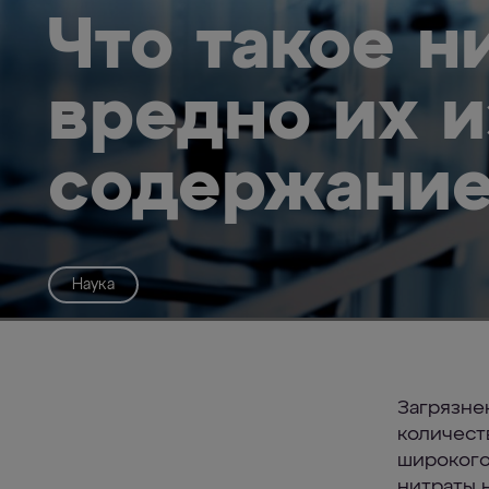
Что такое н
вредно их 
содержание
Наука
Загрязне
количест
широкого
нитраты н