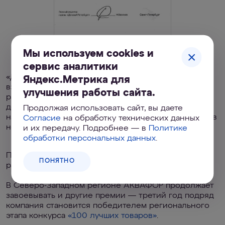
Мы используем cookies и
сервис аналитики
«Деловой Петербург» вносит свой журналистский
Яндекс.Метрика для
взгляд в процесс оценки производств и компаний,
улучшения работы сайта.
рассматривая предприятия города через призму
деловой экспертизы. Кстати, в 2017 году «ДП» уже
Продолжая использовать сайт, вы даете
награждал АКВАФОР званием «Предприятие года» в
Согласие
на обработку технических данных
номинации «Чемпион отрасли».
и их передачу. Подробнее — в
Политике
обработки персональных данных
.
Подробный материал о «Рейтинге» 2020 года
ПОНЯТНО
размещен на портале
«Делового Петербурга»
.
В Северо-Западном регионе АКВАФОР продолжает
завоевывать и другие премии — третий год подряд
компания становится победителем регионального
этапа конкурса
«100 лучших товаров»
.