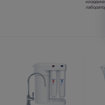
координи
лаборато