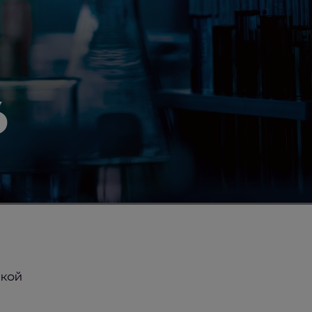
6
ской