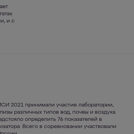
ает
татах
и, и с
МСИ 2021 принимали участие лаборатории,
изы различных типов вод, почвы и воздуха.
едстояло определить 76 показателей в
низатора. Всего в соревновании участвовали
России.