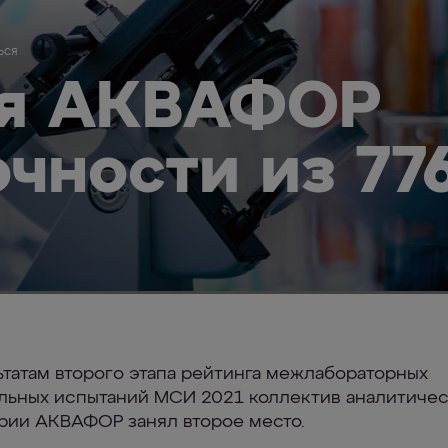
ься
ия АКВАФОР
очности из 77
ьтатам второго этапа рейтинга межлабораторных
льных испытаний МСИ 2021 коллектив аналитиче
рии АКВАФОР занял второе место.