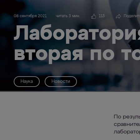
08 сентября 2021
читать 3 мин.
113
Поделит
Лаборатор
вторая по т
Наука
Новости
По резул
сравните
лаборато