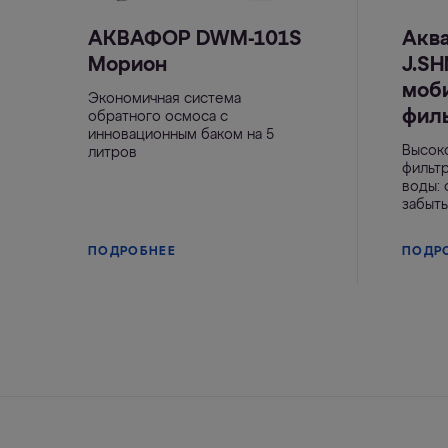
АКВАФОР DWM-101S
Акв
Морион
J.SH
моб
Экономичная система
фил
обратного осмоса с
инновационным баком на 5
Высок
литров
фильтр
воды:
забыть
ПОДРОБНЕЕ
ПОДР