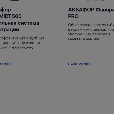
афор
АКВАФОР Фавор
MIDT 500
PRO
ильная система
Обновленный проточный 
ьтрации
в надёжном стальном кор
увеличенным ресурсом
оэффективный и удобный
сменного модуля
 для глубокой очистки
 о кипячении можно
ОБНЕЕ
ПОДРОБНЕЕ