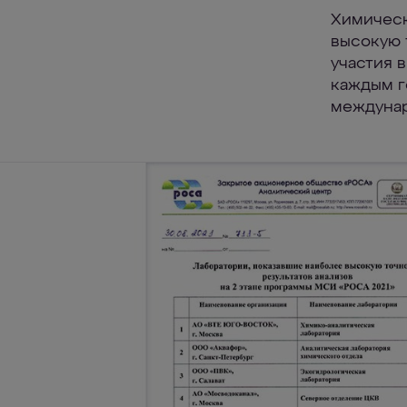
Химическ
высокую 
участия 
каждым г
междунар