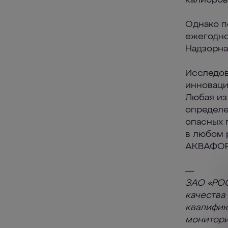
калибров
Однако п
ежегодно
Надзорна
Исследов
инноваци
Любая из
определе
опасных 
в любом 
АКВАФОР
—
ЗАО «РОС
качества
квалифик
монитори