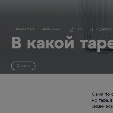
15 августа 2021
читать 6 мин.
121
Поделитьс
В какой тар
Советы
Сама по 
но тара, 
химическ