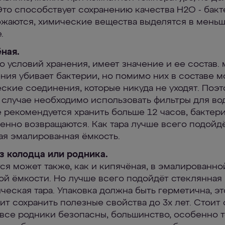
Это способствует сохранению качества H2O - бакт
жаются, химические вещества выделятся в мень
.
ная.
 условий хранения, имеет значение и ее состав. 
ния убивает бактерии, но помимо них в составе м
ские соединения, которые никуда не уходят. Поэт
случае необходимо использовать фильтры для вод
 рекомендуется хранить больше 12 часов, бактер
енно возвращаются. Как тара лучше всего подойд
ая эмалированная ёмкость.
з колодца или родника.
ся может также, как и кипячёная, в эмалированно
ой ёмкости. Но лучше всего подойдёт стеклянная
ческая тара. Упаковка должна быть герметична, эт
ит сохранить полезные свойства до 3х лет. Стоит 
 все родники безопасны, большинство, особенно т