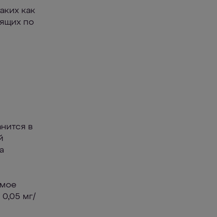
аких как
дящих по
анится в
й
а
имое
0,05 мг/