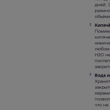
дней. 
размно
объёме
2
Кипячё
Помимо
кипяче
химиче
любом 
H2O не
постеп
закрыт
3
Вода и
Хранит
закрыт
керами
позвол
что не