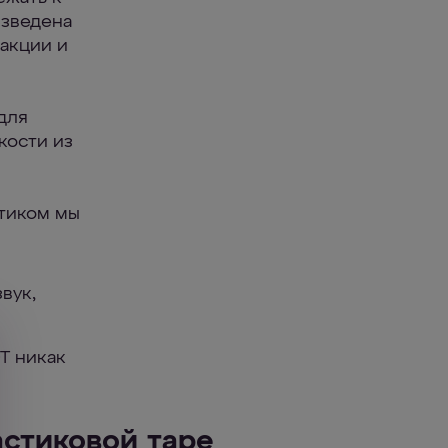
изведена
еакции и
для
кости из
стиком мы
вук,
Т никак
астиковой таре