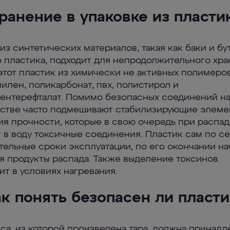
ранение в упаковке из пласти
из синтетических материалов, такая как баки и бу
 пластика, подходит для непродолжительного хра
этот пластик из химически не активных полимеров
илен, поликарбонат, пвх, полистирол и
ентерефталат. Помимо безопасных соединений н
стве часто подмешивают стабилизирующие элеме
я прочности, которые в свою очередь при распа
 в воду токсичные соединения. Пластик сам по с
тельные сроки эксплуатации, по его окончании н
я продукты распада. Также выделение токсинов
ит в условиях нагревания.
к понять безопасен ли пласти
са, из которой произведена тара, должна принадл