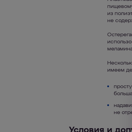
пищевому
из полиэ
не содер
Остерега
использо
меламина
Нескольк
имеем дел
просту
больша
надави
не отр
Условия и доп