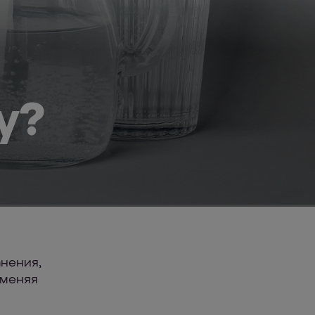
у?
анения,
 меняя