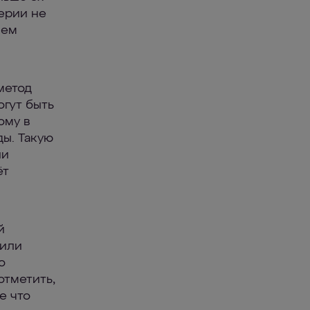
ерии не
шем
метод
огут быть
ому в
ы. Такую
ии
ёт
й
 или
о
отметить,
е что