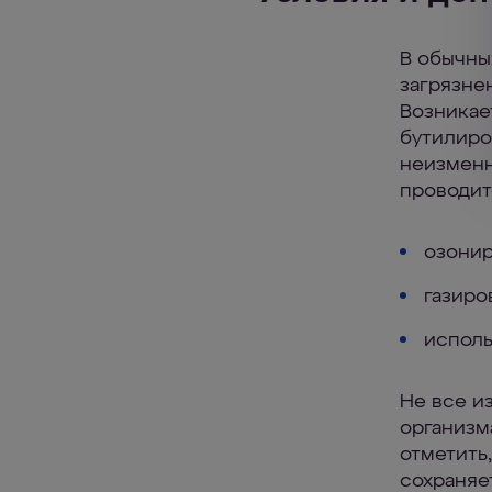
В обычны
загрязне
Возникае
бутилиро
неизменн
проводит
озони
газиро
исполь
Не все и
организм
отметить
сохраняе