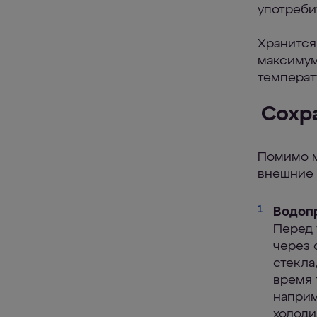
употреби
Хранится 
максимум
температ
Сохр
Помимо м
внешние 
1
Водоп
Перед 
через 
стекла
время 
наприм
холоди