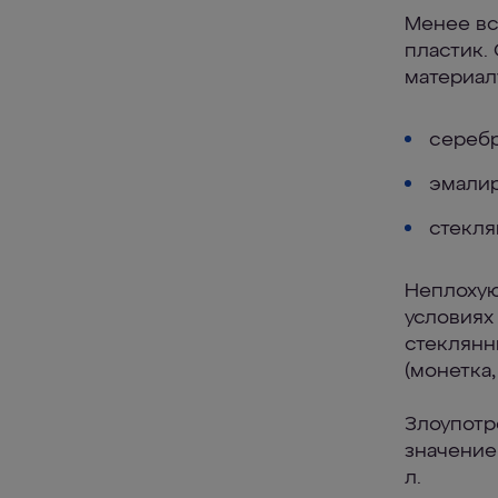
Менее вс
пластик.
материал
сереб
эмалир
стекля
Неплохую
условиях
стеклянн
(монетка
Злоупотр
значение
л.