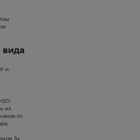
ытом
ри
 вида
т и
 H2O
ь из
какое-то
ра,
в
льше 3х