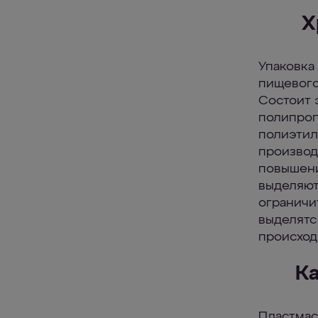
Х
Упаковка 
пищевого
Состоит 
полипроп
полиэтил
производ
повышени
выделяют
ограничи
выделятс
происход
Ка
Пластмас