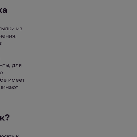
ка
тылки из
нения.
:
а
нты, для
де
ебе имеет
ачинают
к?
ежать к