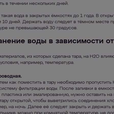
ть в течении нескольких дней.
такая вода в закрытых ёмкостях до 1 года. В откр
 10 дней. Держать воду следует в тёмном месте п
уре не превышающей 30 градусов.
анение воды в зависимости от
атериалов, из которых сделана тара, на H2O влияю
условия, например, температура.
роводная.
тем как поместить в тару необходимо пропустить
систему фильтрации воды. После заливки в емкост
, пластика или эмалированную, нужно оставить на 
тару открытой, чтобы выветрились соединения хло
ер, на ночь. Далее её следует закрыть и держать 
льнике, можно при комнатной температуре, не до