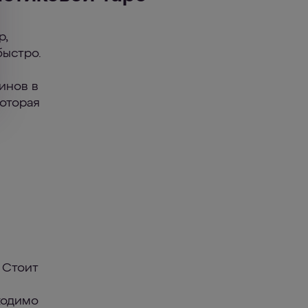
р,
быстро.
инов в
оторая
 Стоит
ходимо