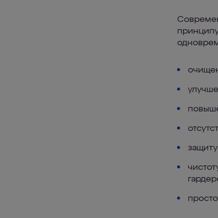
Современ
принципу
одноврем
очищен
улучше
повыше
отсутс
защиту
чистот
гардер
просто