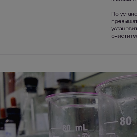
По устан
превышать
установи
очистите