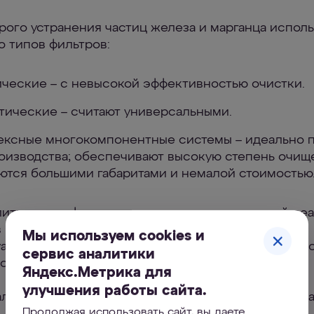
рого устранения частиц железа и марганца испол
о типов фильтров:
ческие – с невысокой эффективностью очистки.
тические – считают универсальными.
ксные многокомпонентные системы – идеально п
оизводства; обеспечивают высокую степень очищ
ются большими габаритами и немалой стоимостью
литических фильтров применяют специальный реа
в виде порошка или гранул. Состав подбирается
Мы используем cookies и
ально, на основе проведенного органолептическ
сервис аналитики
оды.
Яндекс.Метрика для
улучшения работы сайта.
алить марганец можно при помощи аэрации и обр
Продолжая использовать сайт, вы даете