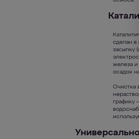
осмоса.
Катали
Каталити
сделан в
засыпку 
электрос
железа и
осадок на
Очистка 
нераство
графику 
водоснаб
использу
Универсально