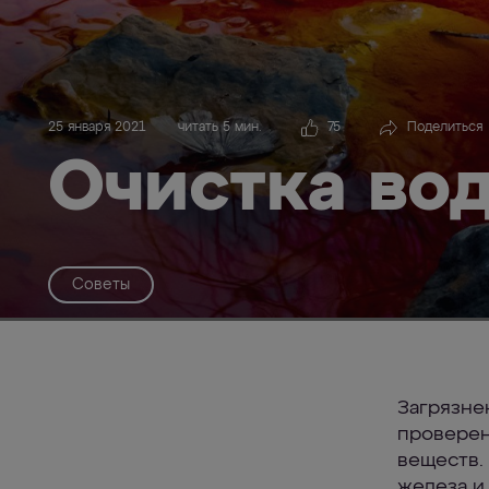
25 января 2021
читать 5 мин.
75
Поделиться
Очистка во
Советы
Загрязне
проверен
веществ.
железа и