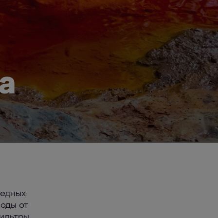
а
редных
воды от
ильтры.