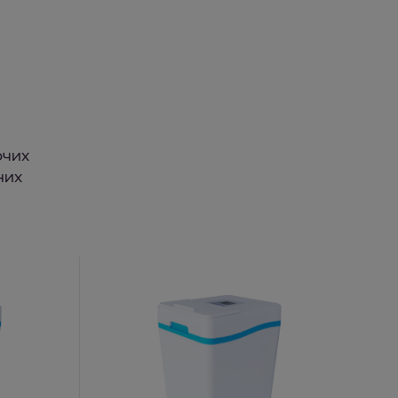
очих
них