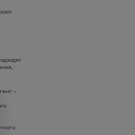
ьзуют
одходят
ения,
.
гент –
ого
атного