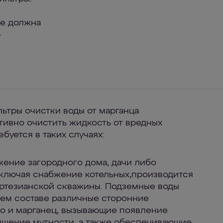
не должна
–
тры очистки воды от марганца
ивно очистить жидкость от вредных
буется в таких случаях:
ение загородного дома, дачи либо
включая снабжение котельных,производится
артезианской скважины. Подземные воды
оем составе различные сторонние
о и марганец, вызывающие появление
ышение мутности, а также обеспечивающие