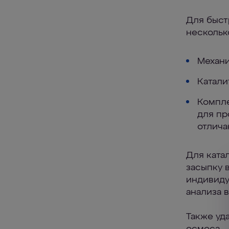
Для быст
нескольк
Механи
Катали
Компле
для пр
отлича
Для ката
засыпку 
индивиду
анализа в
Также уд