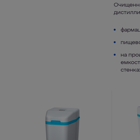
Очищенна
дистилли
фармац
пищев
на про
емкост
стенка