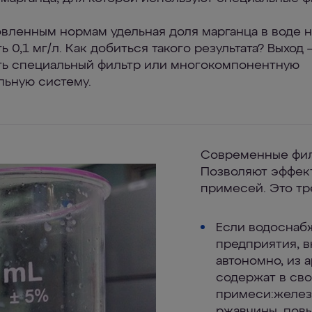
овленным нормам удельная доля марганца в воде 
 0,1 мг/л. Как добиться такого результата? Выход 
ть специальный фильтр или многокомпонентную
льную систему.
Современные филь
Позволяют эффект
примесей. Это тре
Если водоснабж
предприятия, 
автономно, из 
содержат в св
примеси:желез
ржавчины, пов