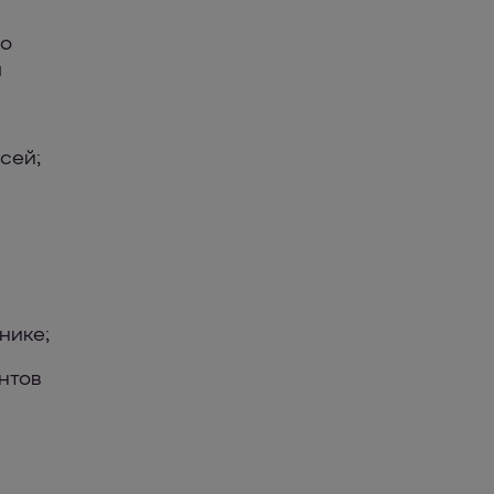
по
ы
сей;
нике;
нтов