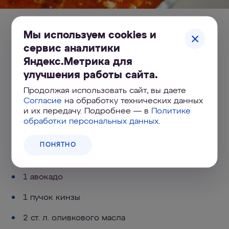
Для души: суп с соусом сальса
Мы используем cookies и
сервис аналитики
Ингредиенты:
Яндекс.Метрика для
улучшения работы сайта.
800 мл овощного бульона
Продолжая использовать сайт, вы даете
500 г куриных голеней
Согласие
на обработку технических данных
и их передачу. Подробнее — в
Политике
300 г соуса сальса (продается в супермаркетах)
обработки персональных данных
.
1 маленькая красная луковица
ПОНЯТНО
1 головка чеснока
1 авокадо
1 пучок кинзы
2 ст. л. оливкового масла