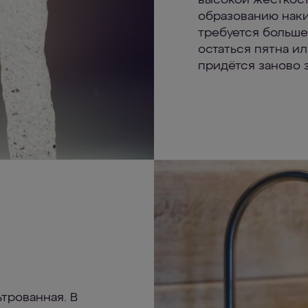
высокой жёсткост
образованию наки
требуется больше
остаться пятна и
придётся заново з
трованная. В