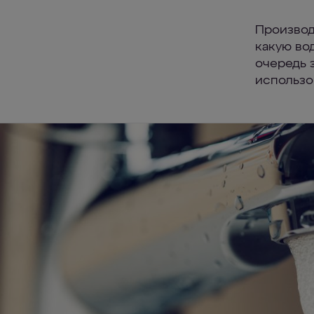
Производ
какую вод
очередь 
использо