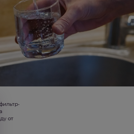
фильтр-
а
ду от