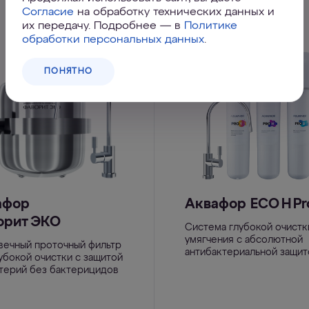
Согласие
на обработку технических данных и
их передачу. Подробнее — в
Политике
обработки персональных данных
.
ПОНЯТНО
афор
Аквафор ECO Н Pr
орит ЭКО
Система глубокой очистк
умягчения с абсолютной
вечный проточный фильтр
антибактериальной защит
убокой очистки с защитой
ктерий без бактерицидов