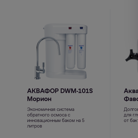
АКВАФОР DWM-101S
Акв
Морион
Фав
Экономичная система
Долго
обратного осмоса с
для гл
инновационным баком на 5
от ба
литров