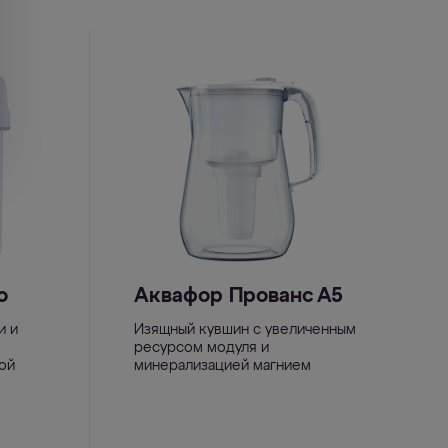
o
Аквафор Прованс А5
и и
Изящный кувшин с увеличенным
ресурсом модуля и
ой
минерализацией магнием