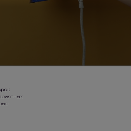
срок
еприятных
рые