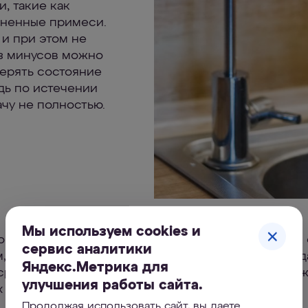
, такие как
раненные примеси.
и при этом не
Из минусов можно
ерять состояние
дь по истечении
чу не полностью.
Мы используем cookies и
ов и отпаривателей подходит вода, очищенная как 
сервис аналитики
, так и обратноосмотической системой. Такая вод
Яндекс.Метрика для
срок службы техники, а также убережёт вашу одеж
улучшения работы сайта.
 «узоров».
Продолжая использовать сайт, вы даете