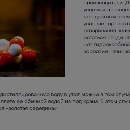
производители. Д
усложняет процес
стандартном врем
успевает преврати
отпаривания знач
остаться следы от
нет гидрокарбона
коррозии начинае
 дистиллированную воду в утюг можно в том случа
вляете её обычной водой из-под крана. В этом слу
ся «золотая середина».