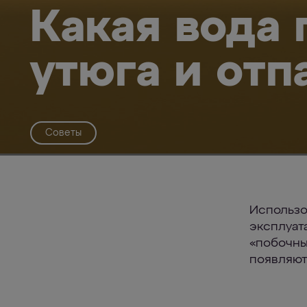
Какая вода 
утюга и отп
Советы
Использо
эксплуат
«побочны
появляют