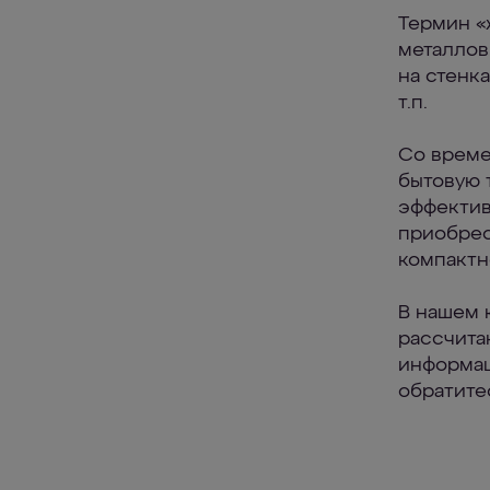
Термин «
металлов
на стенк
т.п.
Со време
бытовую 
эффектив
приобрес
компактн
В нашем 
рассчита
информац
обратите