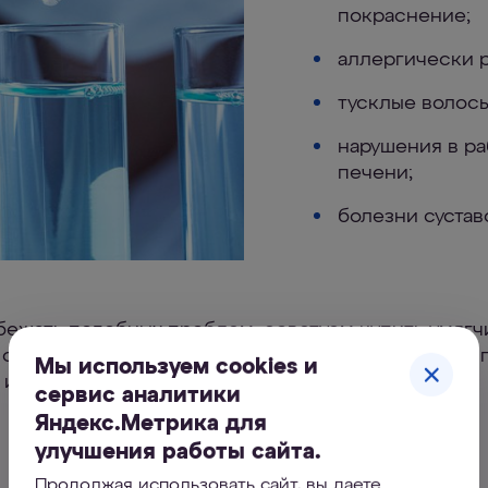
покраснение;
аллергически р
тусклые волосы
нарушения в ра
печени;
болезни суставо
бежать подобных проблем, советуем купить умягч
 обычно устанавливают на входе в систему, перед 
Мы используем cookies и
 или электрическим водонагревателем.
сервис аналитики
Яндекс.Метрика для
улучшения работы сайта.
Продолжая использовать сайт, вы даете