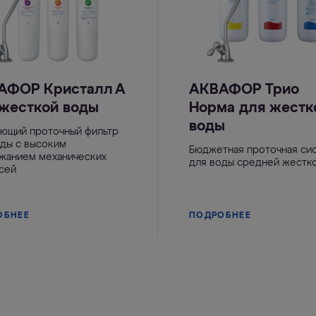
АФОР Кристалл А
АКВАФОР Трио
 жесткой воды
Норма для жестк
воды
ающий проточный фильтр
оды с высоким
Бюджетная проточная си
жанием механических
для воды средней жестк
сей
ОБНЕЕ
ПОДРОБНЕЕ