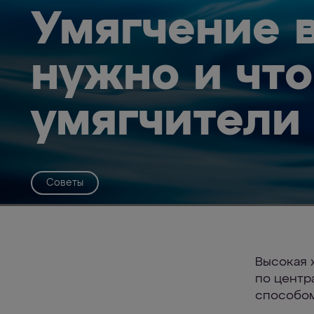
Умягчение в
нужно и что
умягчители
Советы
Высокая 
по центр
способом