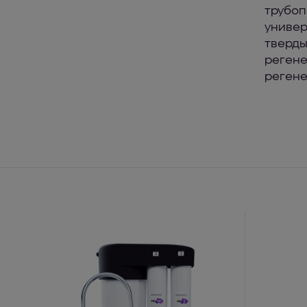
трубоп
универ
тверды
регене
регене