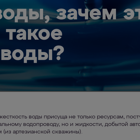
оды, зачем э
 такое
 воды?
жесткость воды присуща не только ресурсам, пос
альному водопроводу, но и жидкости, добытой ав
 (из артезианской скважины).