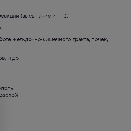
еакции (высыпание и т.п.);
;
боте желудочно-кишечного тракта, почек,
в, и др.
итель
газовой