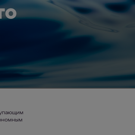
то
тупающим
тономным