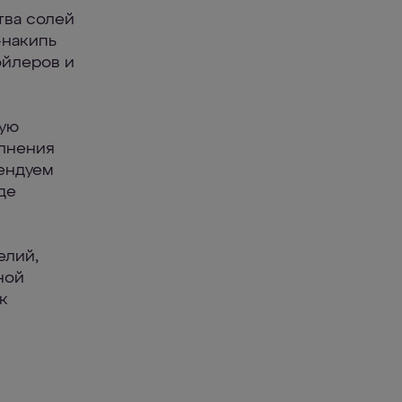
тва солей
-накипь
ойлеров и
ную
олнения
мендуем
де
елий,
ной
к